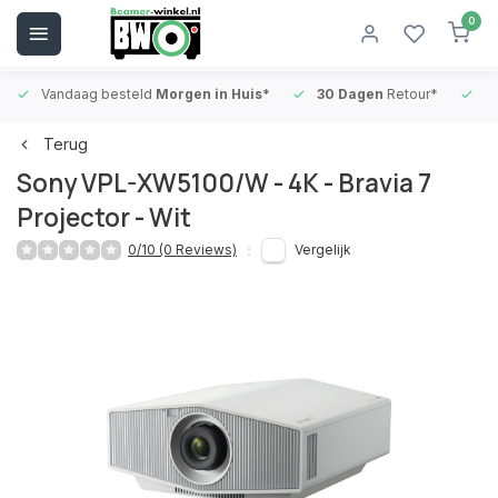
0
Vandaag besteld
Morgen in Huis*
30 Dagen
Retour*
B
Terug
Sony VPL-XW5100/W - 4K - Bravia 7
Projector - Wit
0/10 (0 Reviews)
Vergelijk