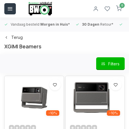
0
Vandaag besteld
Morgen in Huis*
30 Dagen
Retour*
B
Terug
XGIMI Beamers
Filters
-10%
-10%