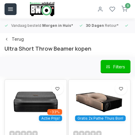
0
Vandaag besteld
Morgen in Huis*
30 Dagen
Retour*
B
Terug
Ultra Short Throw Beamer kopen
Filters
-33%
Actie Prijs!
Gratis 2x Pathe Thuis Bon!