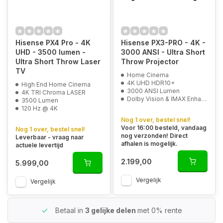
Hisense PX4 Pro - 4K
Hisense PX3-PRO - 4K -
UHD - 3500 lumen -
3000 ANSI - Ultra Short
Ultra Short Throw Laser
Throw Projector
TV
Home Cinema
4K UHD HDR10+
High End Home Cinema
3000 ANSI Lumen
4K TRI Chroma LASER
Dolby Vision & IMAX Enhanced
3500 Lumen
120 Hz @ 4K
Nog 1 over, bestel snel!
Voor 16:00 besteld, vandaag
Nog 1 over, bestel snel!
nog verzonden! Direct
Leverbaar - vraag naar
afhalen is mogelijk.
actuele levertijd
2.199,00
5.999,00
Vergelijk
Vergelijk
Betaal in
3 gelijke delen
met 0% rente