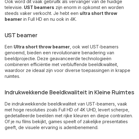
Ook word dit vaak gebruitk als vervanger van de huidige
televisie.
UST beamers
zijn enorm in opkomst en worden
steeds vaker verkocht. Je hebt een
ultra short throw
beamer
in Full HD en nu ook in 4K.
UST beamer
Een
Ultra short throw beamer
, ook wel UST-beamers
genoemd, bieden een revolutionaire benadering van
beeldprojectie. Deze geavanceerde technologieën
combineren efficiëntie met verbluffende beeldkwaliteit,
waardoor ze ideaal zijn voor diverse toepassingen in krappe
ruimtes.
Indrukwekkende Beeldkwaliteit in Kleine Ruimtes
De indrukwekkende beeldkwaliteit van UST-beamers, vaak
met hoge resoluties zoals Full HD of 4K UHD, levert scherpe,
gedetailleerde beelden met rijke kleuren en diepe contrasten.
Of je nu films bekijkt, games speelt of zakelijke presentaties
geeft, de visuele ervaring is adembenemend.