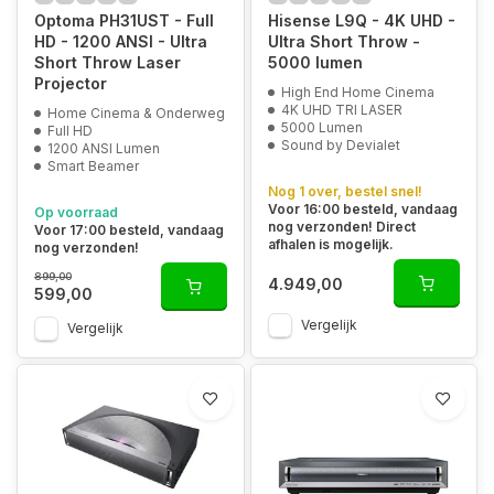
Optoma PH31UST - Full
Hisense L9Q - 4K UHD -
HD - 1200 ANSI - Ultra
Ultra Short Throw -
Short Throw Laser
5000 lumen
Projector
High End Home Cinema
4K UHD TRI LASER
Home Cinema & Onderweg
5000 Lumen
Full HD
Sound by Devialet
1200 ANSI Lumen
Smart Beamer
Nog 1 over, bestel snel!
Voor 16:00 besteld, vandaag
Op voorraad
nog verzonden! Direct
Voor 17:00 besteld, vandaag
afhalen is mogelijk.
nog verzonden!
899,00
4.949,00
599,00
Vergelijk
Vergelijk