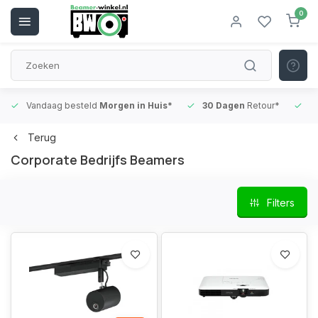
0
Vandaag besteld
Morgen in Huis*
30 Dagen
Retour*
B
Terug
Corporate Bedrijfs Beamers
Filters