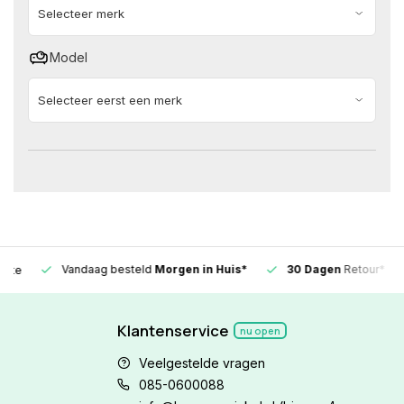
Model
Vandaag besteld
Morgen in Huis*
30 Dagen
Retour*
Klantenservice
nu open
Veelgestelde vragen
085-0600088