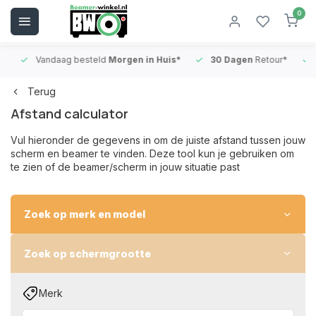
0
Vandaag besteld
Morgen in Huis*
30 Dagen
Retour*
B
Terug
Afstand calculator
Vul hieronder de gegevens in om de juiste afstand tussen jouw
scherm en beamer te vinden. Deze tool kun je gebruiken om
te zien of de beamer/scherm in jouw situatie past
Zoek op merk en model
Zoek op schermgrootte
Merk