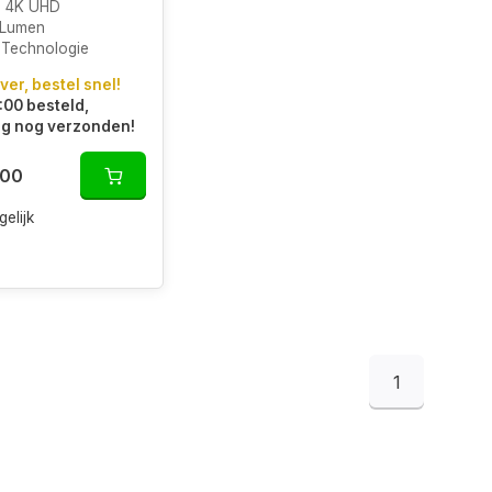
e 4K UHD
 Lumen
Technologie
ver, bestel snel!
:00 besteld,
g nog verzonden!
,00
gelijk
1