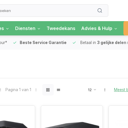
es
Diensten
Tweedekans
Advies & Hulp
our*
Beste Service Garantie
Betaal in
3 gelijke delen
Pagina 1 van 1
Meest 