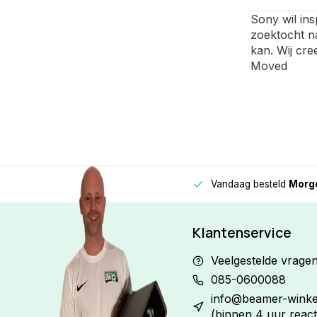
Sony wil ins
zoektocht n
kan. Wij cre
Moved
Vandaag besteld
Morge
Betaal in
3 gelijke delen
met 0% rente
Klantenservice
Veelgestelde vrage
085-0600088
info@beamer-winkel
(binnen 4 uur react