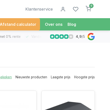
0
Klantenservice
Afstand calculator
Over ons
Blog
4,9
/
5
met 0% rente
Vandaag besteld
Morgen in Huis*
30 Dag
bekeken
Nieuwste producten
Laagste prijs
Hoogste prijs