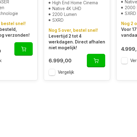
ASER
Nativ
High End Home Cinema
en
2000
Native 4K UHD
chnologie
SXRD 
2200 Lumen
SXRD
 bestel snel!
Nog 2 o
besteld,
Voor 17
Nog 5 over, bestel snel!
og verzonden!
vandaa
Levertijd 2 tot 4
werkdagen. Direct afhalen
niet mogelijk!
4.999
0
6.999,00
k
Ver
Vergelijk