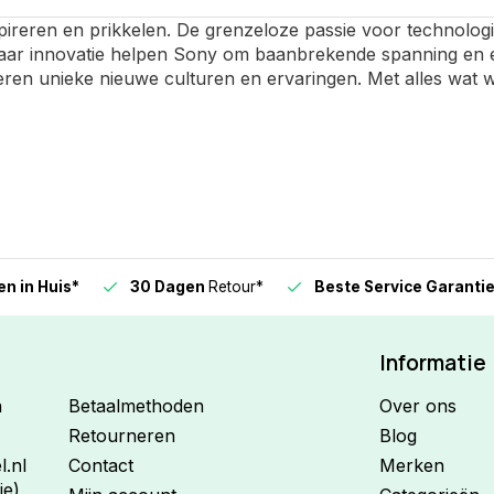
pireren en prikkelen. De grenzeloze passie voor technologi
aar innovatie helpen Sony om baanbrekende spanning en en
eren unieke nieuwe culturen en ervaringen. Met alles wat 
n in Huis*
30 Dagen
Retour*
Beste Service Garanti
Informatie
n
Betaalmethoden
Over ons
Retourneren
Blog
.nl
Contact
Merken
ie)