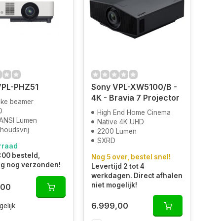
VPL-PHZ51
Sony VPL-XW5100/B -
4K - Bravia 7 Projector
ijke beamer
D
High End Home Cinema
ANSI Lumen
Native 4K UHD
houdsvrij
2200 Lumen
SXRD
rraad
:00 besteld,
Nog 5 over, bestel snel!
g nog verzonden!
Levertijd 2 tot 4
werkdagen. Direct afhalen
niet mogelijk!
,00
6.999,00
gelijk