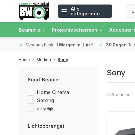
Alle
categorieën
Beamers
Projectieschermen
Accessoir
 rente
Vandaag besteld
Morgen in Huis*
30 Dagen
Ret
Home
Merken
Sony
Sony
Soort Beamer
Home Cinema
7 Producten
Gaming
Zakelijk
Lichtopbrengst