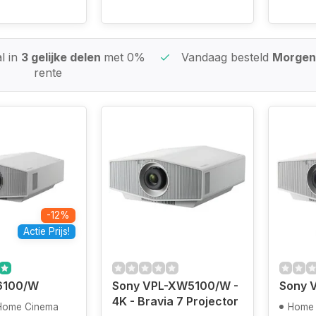
l in
3 gelijke delen
met 0%
Vandaag besteld
Morgen 
rente
-12%
Actie Prijs!
6100/W
Sony VPL-XW5100/W -
Sony 
4K - Bravia 7 Projector
 Home Cinema
Home