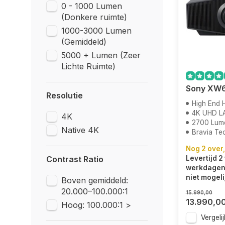
0 - 1000 Lumen
(Donkere ruimte)
1000-3000 Lumen
(Gemiddeld)
5000 + Lumen (Zeer
Lichte Ruimte)
Sony XW
Resolutie
High End
4K UHD L
4K
2700 Lum
Native 4K
Bravia Te
Nog 2 over,
Contrast Ratio
Levertijd 2 
werkdagen.
niet mogeli
Boven gemiddeld:
20.000–100.000:1
15.990,00
13.990,0
Hoog: 100.000:1 >
Vergelij