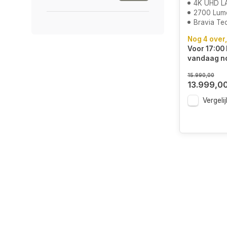
4K UHD L
2700 Lum
Bravia Te
Nog 4 over,
Voor 17:00 
vandaag n
15.990,00
13.999,0
Vergelij