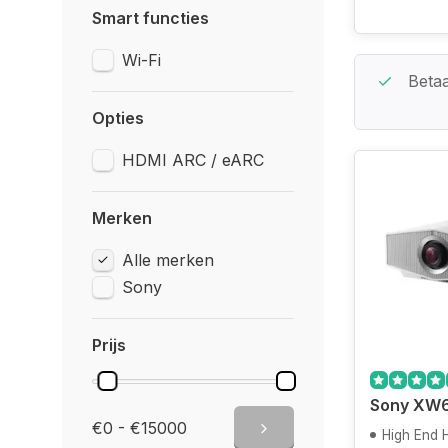
Smart functies
Wi-Fi
Beste Service Garantie
Betaa
Opties
HDMI ARC / eARC
Merken
Alle merken
Sony
Prijs
Sony XW
€0 - €15000
High End