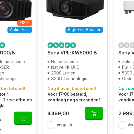
-13%
Actie Prijs!
High End Beamer
6100/B
Sony VPL-XW5000 B
Sony 
 Home Cinema
Home Cinema
Zakel
ASER
Native 4K UHD
Full H
en
2000 Lumen
5300 
chnologie
SXRD Technologie
Onder
 bestel snel!
Nog 4 over, bestel snel!
Op voo
tot 4
Voor 17:00 besteld,
Voor 17
 Direct afhalen
vandaag nog verzonden!
vandaa
jk!
4.499,00
2.999
0
Vergelijk
Ver
k