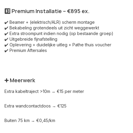
3️⃣ Premium Installatie – €895 ex.
✔️ Beamer + (elektrisch/ALR) scherm montage
✔️ Bekabeling grotendeels uit zicht weggewerkt
✔️ Extra stroompunt indien nodig (op bestaande groep)
✔️ Uitgebreide fijnafstelling
✔️ Oplevering + duidelijke uitleg + Pathe thuis voucher
✔️ Premium Aftersales
➕ Meerwerk
Extra kabeltraject >10m → €15 per meter
Extra wandcontactdoos → €125
Buiten 75 km → €0,45/km