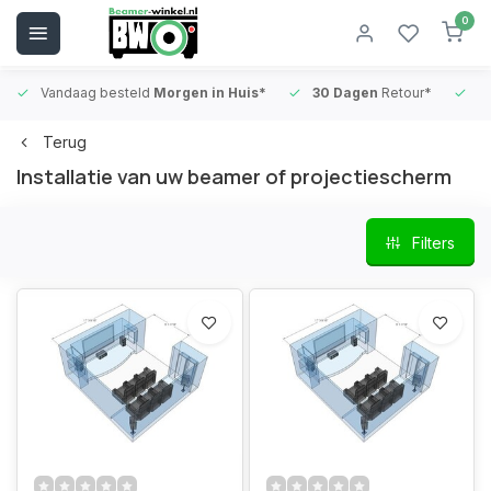
0
Vandaag besteld
Morgen in Huis*
30 Dagen
Retour*
B
Terug
Installatie van uw beamer of projectiescherm
Filters