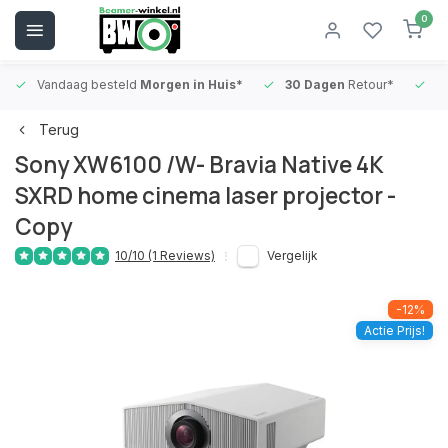
0
Vandaag besteld
Morgen in Huis*
30 Dagen
Retour*
B
Terug
Sony XW6100 /W- Bravia Native 4K
SXRD home cinema laser projector -
Copy
10/10 (1 Reviews)
Vergelijk
-12%
Actie Prijs!