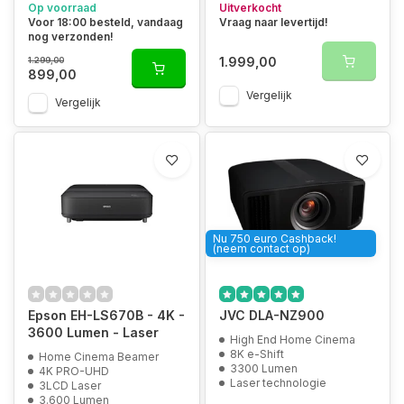
Op voorraad
Uitverkocht
Voor 18:00 besteld, vandaag
Vraag naar levertijd!
nog verzonden!
1.999,00
1.299,00
899,00
Vergelijk
Vergelijk
Nu 750 euro Cashback!
(neem contact op)
Epson EH-LS670B - 4K -
JVC DLA-NZ900
3600 Lumen - Laser
High End Home Cinema
8K e-Shift
Home Cinema Beamer
3300 Lumen
4K PRO-UHD
Laser technologie
3LCD Laser
3.600 Lumen