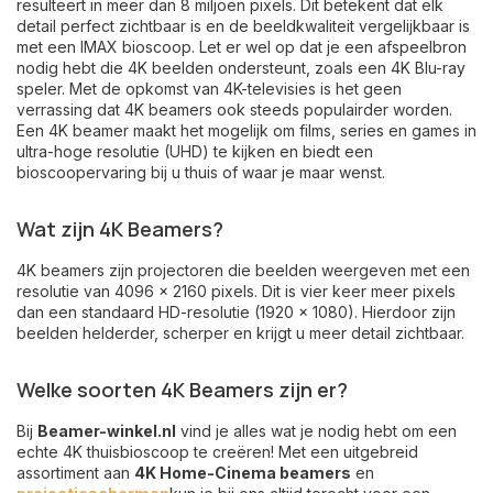
resulteert in meer dan 8 miljoen pixels. Dit betekent dat elk
detail perfect zichtbaar is en de beeldkwaliteit vergelijkbaar is
met een IMAX bioscoop. Let er wel op dat je een afspeelbron
nodig hebt die 4K beelden ondersteunt, zoals een 4K Blu-ray
speler. Met de opkomst van 4K-televisies is het geen
verrassing dat 4K beamers ook steeds populairder worden.
Een 4K beamer maakt het mogelijk om films, series en games in
ultra-hoge resolutie (UHD) te kijken en biedt een
bioscoopervaring bij u thuis of waar je maar wenst.
Wat zijn 4K Beamers?
4K beamers zijn projectoren die beelden weergeven met een
resolutie van 4096 x 2160 pixels. Dit is vier keer meer pixels
dan een standaard HD-resolutie (1920 x 1080). Hierdoor zijn
beelden helderder, scherper en krijgt u meer detail zichtbaar.
Welke soorten 4K Beamers zijn er?
Bij
Beamer-winkel.nl
vind je alles wat je nodig hebt om een
echte 4K thuisbioscoop te creëren! Met een uitgebreid
assortiment aan
4K Home-Cinema beamers
en