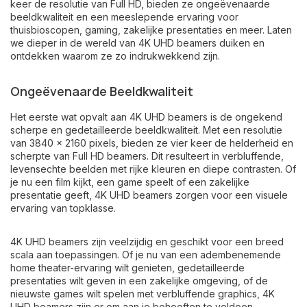
keer de resolutie van Full HD, bieden ze ongeëvenaarde
beeldkwaliteit en een meeslepende ervaring voor
thuisbioscopen, gaming, zakelijke presentaties en meer. Laten
we dieper in de wereld van 4K UHD beamers duiken en
ontdekken waarom ze zo indrukwekkend zijn.
Ongeëvenaarde Beeldkwaliteit
Het eerste wat opvalt aan 4K UHD beamers is de ongekend
scherpe en gedetailleerde beeldkwaliteit. Met een resolutie
van 3840 x 2160 pixels, bieden ze vier keer de helderheid en
scherpte van Full HD beamers. Dit resulteert in verbluffende,
levensechte beelden met rijke kleuren en diepe contrasten. Of
je nu een film kijkt, een game speelt of een zakelijke
presentatie geeft, 4K UHD beamers zorgen voor een visuele
ervaring van topklasse.
4K UHD beamers zijn veelzijdig en geschikt voor een breed
scala aan toepassingen. Of je nu van een adembenemende
home theater-ervaring wilt genieten, gedetailleerde
presentaties wilt geven in een zakelijke omgeving, of de
nieuwste games wilt spelen met verbluffende graphics, 4K
UHD beamers zijn er om aan je behoeften te voldoen.