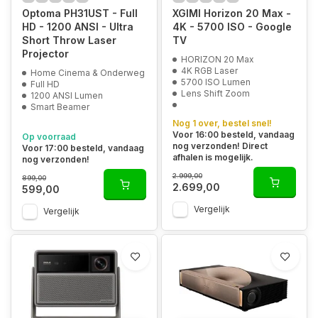
Optoma PH31UST - Full
XGIMI Horizon 20 Max -
HD - 1200 ANSI - Ultra
4K - 5700 ISO - Google
Short Throw Laser
TV
Projector
HORIZON 20 Max
4K RGB Laser
Home Cinema & Onderweg
5700 ISO Lumen
Full HD
Lens Shift Zoom
1200 ANSI Lumen
Smart Beamer
Nog 1 over, bestel snel!
Voor 16:00 besteld, vandaag
Op voorraad
nog verzonden! Direct
Voor 17:00 besteld, vandaag
afhalen is mogelijk.
nog verzonden!
2.999,00
899,00
2.699,00
599,00
Vergelijk
Vergelijk