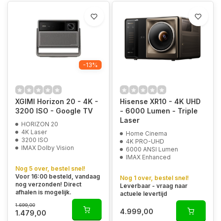
-13%
XGIMI Horizon 20 - 4K -
Hisense XR10 - 4K UHD
3200 ISO - Google TV
- 6000 Lumen - Triple
Laser
HORIZON 20
4K Laser
Home Cinema
3200 ISO
4K PRO-UHD
IMAX Dolby Vision
6000 ANSI Lumen
IMAX Enhanced
Nog 5 over, bestel snel!
Voor 16:00 besteld, vandaag
Nog 1 over, bestel snel!
nog verzonden! Direct
Leverbaar - vraag naar
afhalen is mogelijk.
actuele levertijd
1.699,00
4.999,00
1.479,00