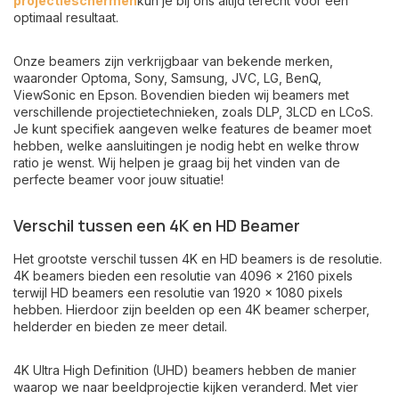
projectieschermen
kun je bij ons altijd terecht voor een
optimaal resultaat.
Onze beamers zijn verkrijgbaar van bekende merken,
waaronder
Optoma
,
Sony
,
Samsung
,
JVC
,
LG
,
BenQ
,
ViewSonic
en
Epson
. Bovendien bieden wij beamers met
verschillende projectietechnieken, zoals DLP, 3LCD en LCoS.
Je kunt specifiek aangeven welke features de beamer moet
hebben, welke aansluitingen je nodig hebt en welke throw
ratio je wenst. Wij helpen je graag bij het vinden van de
perfecte beamer voor jouw situatie!
Verschil tussen een 4K en HD Beamer
Het grootste verschil tussen 4K en HD beamers is de resolutie.
4K beamers bieden een resolutie van 4096 x 2160 pixels
terwijl HD beamers een resolutie van 1920 x 1080 pixels
hebben. Hierdoor zijn beelden op een 4K beamer scherper,
helderder en bieden ze meer detail.
4K Ultra High Definition (UHD) beamers hebben de manier
waarop we naar beeldprojectie kijken veranderd. Met vier