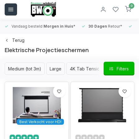
0
Vandaag besteld
Morgen in Huis*
30 Dagen
Retour*
B
Terug
Elektrische Projectieschermen
Medium (tot 3m)
Large
4K Tab Tension
4K High Contr
Filters
Best Verkocht voor HD!