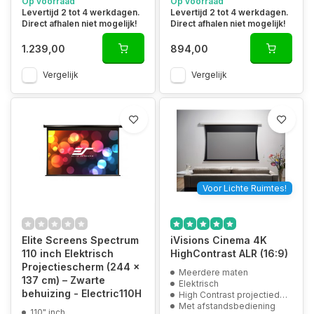
Op voorraad
Op voorraad
Levertijd 2 tot 4 werkdagen.
Levertijd 2 tot 4 werkdagen.
Direct afhalen niet mogelijk!
Direct afhalen niet mogelijk!
1.239,00
894,00
Vergelijk
Vergelijk
Voor Lichte Ruimtes!
Elite Screens Spectrum
iVisions Cinema 4K
110 inch Elektrisch
HighContrast ALR (16:9)
Projectiescherm (244 x
Meerdere maten
137 cm) – Zwarte
Elektrisch
behuizing - Electric110H
High Contrast projectiedoek
Met afstandsbediening
110" inch