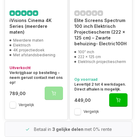
iVisions Cinema 4K
Elite Screens Spectrum
Series (meerdere
100 inch Elektrisch
maten)
Projectiescherm (222 x
125 cm) – Zwarte
Meerdere maten
behuizing- Electric100H
Elektrisch
4K projectiedoek
100" inch
Met afstandsbediening
222 x 125 cm
Elektrisch projectiescherm
Uitverkocht
Verkrijgbaar op bestelling –
neem gerust contact met ons
Op voorraad
op!
Levertijd 2 tot 4 werkdagen.
Direct afhalen is mogelijk.
789,00
449,00
Vergelijk
Vergelijk
Betaal in
3 gelijke delen
met 0% rente