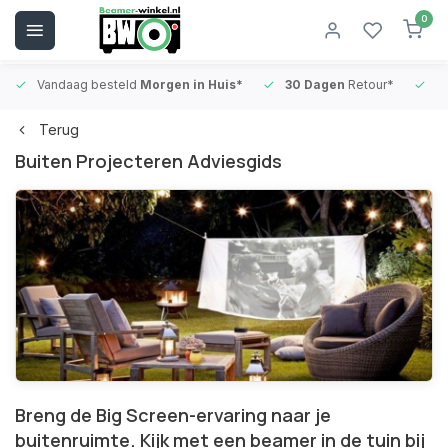
0
Vandaag besteld
Morgen in Huis*
30 Dagen
Retour*
B
Terug
Buiten Projecteren Adviesgids
Breng de Big Screen-ervaring naar je
buitenruimte. Kijk met een beamer in de tuin bij