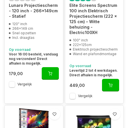
Lunaro Projectiescherm
Elite Screens Spectrum
- 120 inch - 266x149cm
100 inch Elektrisch
- Statief
Projectiescherm (222 x
125 cm) – Witte
120" inch
behuizing -
266x149 cm
Electric100XH
Snel opzetten
Incl. draagtas
100" inch
222x125cm
Elektrisch projectiescherm
Op voorraad
Wand en plafondmontage
Voor 16:00 besteld, vandaag
nog verzonden! Direct
afhalen is mogelijk.
Op voorraad
Levertijd 2 tot 4 werkdagen.
179,00
Direct afhalen is mogelijk.
Vergelijk
449,00
Vergelijk