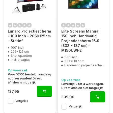
Lunaro Projectiescherm
Elite Screens Manual
- 100 inch - 206x125cm
150 inch Handmatig
- Statief
Projectiescherm 16:9
(332 x 187 cm) –
100" inch
M150UWH2
206x125 cm
Snel opzetten
150" inch
Incl. draagtas
332 x 187 cm
Handmatig projectiescherm
Op voorraad
Voor 16:00 besteld, vandaag
nog verzonden! Direct
Op voorraad
afhalen is mogelijk.
Levertijd 2 tot 4 werkdagen.
Direct afhalen niet mogelijk!
137,95
395,00
Vergelijk
Vergelijk