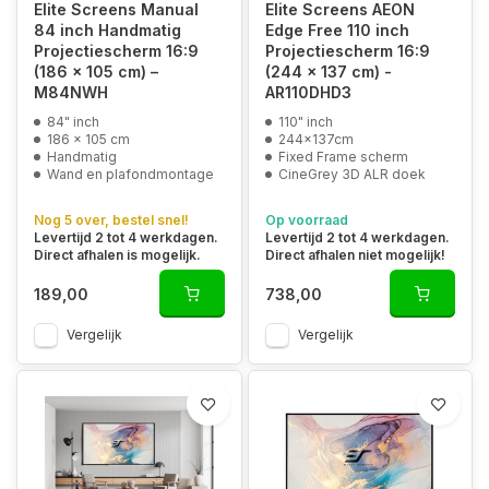
Elite Screens Manual
Elite Screens AEON
84 inch Handmatig
Edge Free 110 inch
Projectiescherm 16:9
Projectiescherm 16:9
(186 x 105 cm) –
(244 x 137 cm) -
M84NWH
AR110DHD3
84" inch
110" inch
186 x 105 cm
244x137cm
Handmatig
Fixed Frame scherm
Wand en plafondmontage
CineGrey 3D ALR doek
Nog 5 over, bestel snel!
Op voorraad
Levertijd 2 tot 4 werkdagen.
Levertijd 2 tot 4 werkdagen.
Direct afhalen is mogelijk.
Direct afhalen niet mogelijk!
189,00
738,00
Vergelijk
Vergelijk