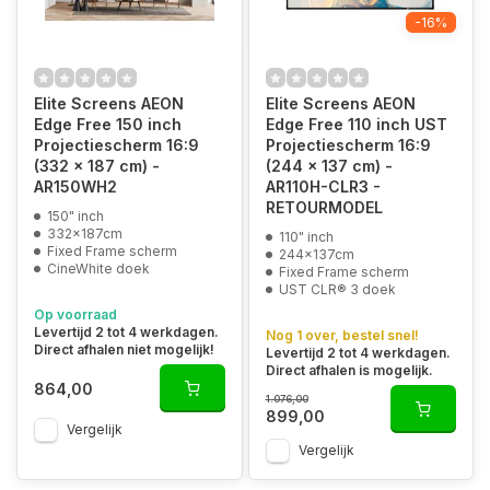
-16%
Elite Screens AEON
Elite Screens AEON
Edge Free 150 inch
Edge Free 110 inch UST
Projectiescherm 16:9
Projectiescherm 16:9
(332 x 187 cm) -
(244 x 137 cm) -
AR150WH2
AR110H-CLR3 -
RETOURMODEL
150" inch
332x187cm
110" inch
Fixed Frame scherm
244x137cm
CineWhite doek
Fixed Frame scherm
UST CLR® 3 doek
Op voorraad
Levertijd 2 tot 4 werkdagen.
Nog 1 over, bestel snel!
Direct afhalen niet mogelijk!
Levertijd 2 tot 4 werkdagen.
Direct afhalen is mogelijk.
864,00
1.076,00
899,00
Vergelijk
Vergelijk