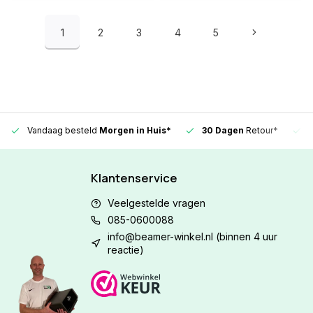
1
2
3
4
5
Vandaag besteld
Morgen in Huis*
30 Dagen
Retour*
Klantenservice
Veelgestelde vragen
085-0600088
info@beamer-winkel.nl
(binnen 4 uur
reactie)