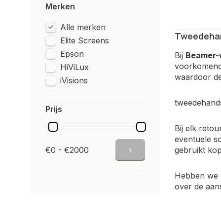
Merken
Alle merken
Tweedehan
Elite Screens
Epson
Bij
Beamer-w
voorkomende
HiViLux
waardoor de
iVisions
tweedehands
Prijs
Bij elk reto
eventuele s
€0 - €2000
gebruikt kop
Hebben we we
over de aa