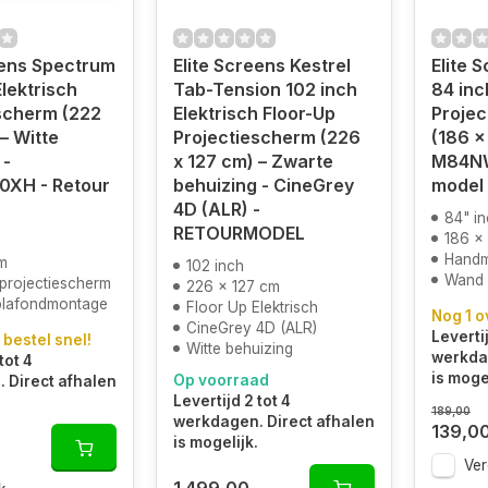
eens Spectrum
Elite Screens Kestrel
Elite 
Elektrisch
Tab-Tension 102 inch
84 in
scherm (222
Elektrisch Floor-Up
Projec
– Witte
Projectiescherm (226
(186 x
 -
x 127 cm) – Zwarte
M84NW
00XH - Retour
behuizing - CineGrey
model
4D (ALR) -
84" i
RETOURMODEL
186 x
Handm
m
102 inch
Wand 
 projectiescherm
226 x 127 cm
plafondmontage
Floor Up Elektrisch
Nog 1 o
CineGrey 4D (ALR)
Levertij
 bestel snel!
Witte behuizing
werkdag
tot 4
is mogel
Op voorraad
 Direct afhalen
Levertijd 2 tot 4
189,00
werkdagen. Direct afhalen
139,0
is mogelijk.
Ver