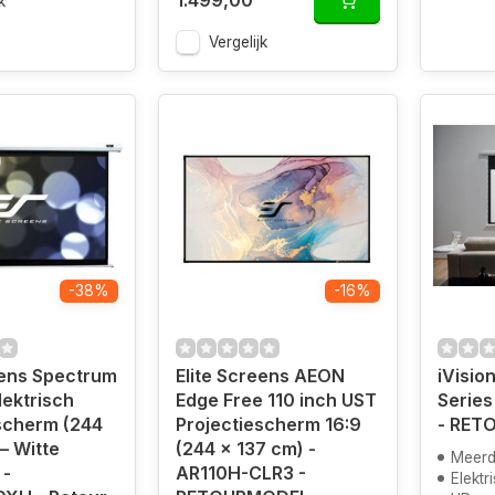
1.499,00
k
Vergelijk
-38%
-16%
eens Spectrum
Elite Screens AEON
iVisio
lektrisch
Edge Free 110 inch UST
Series
scherm (244
Projectiescherm 16:9
- RET
– Witte
(244 x 137 cm) -
Meerd
 -
AR110H-CLR3 -
Elektr