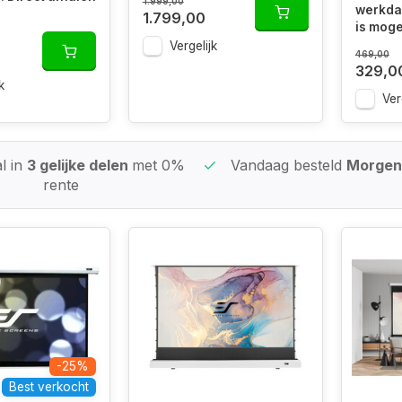
1.999,00
werkdag
1.799,00
is mogel
Vergelijk
469,00
329,0
k
Ver
l in
3 gelijke delen
met 0%
Vandaag besteld
Morgen 
rente
-25%
Best verkocht