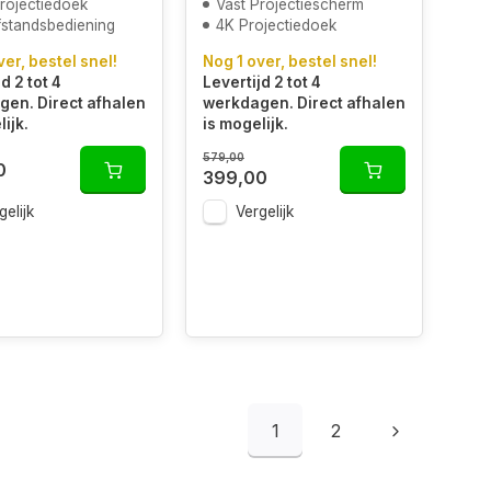
rojectiedoek
Vast Projectiescherm
fstandsbediening
4K Projectiedoek
ver, bestel snel!
Nog 1 over, bestel snel!
d 2 tot 4
Levertijd 2 tot 4
en. Direct afhalen
werkdagen. Direct afhalen
ijk.
is mogelijk.
579,00
0
399,00
gelijk
Vergelijk
1
2