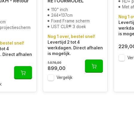
10XH - Retour
RETOURMODEL
HD+ p
Met a
110" inch
244x137cm
Nog 1 o
Fixed Frame scherm
 cm
Levertij
UST CLR® 3 doek
 projectiescherm
werkdag
is mogel
Nog 1 over, bestel snel!
Levertijd 2 tot 4
 bestel snel!
229,0
werkdagen. Direct afhalen
tot 4
is mogelijk.
 Direct afhalen
Ver
1.076,00
899,00
Vergelijk
k