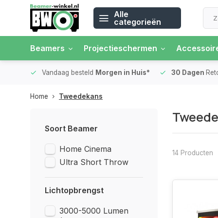
Alle
categorieën
Beamers
Projectieschermen
Accessoir
 rente
Vandaag besteld
Morgen in Huis*
30 Dagen
Ret
Home
Tweedekans
Tweede
Soort Beamer
Home Cinema
14 Producten
Ultra Short Throw
Lichtopbrengst
3000-5000 Lumen