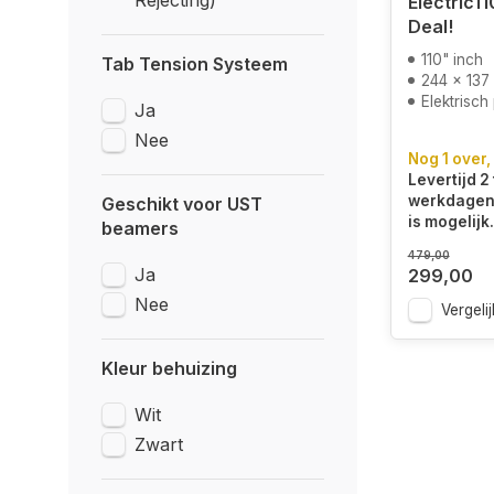
Rejecting)
Electric1
Deal!
110" inch
Tab Tension Systeem
244 x 137
Elektrisch
Ja
Nee
Nog 1 over,
Levertijd 2 
werkdagen.
Geschikt voor UST
is mogelijk.
beamers
479,00
Ja
299,00
Nee
Vergelij
Kleur behuizing
Wit
Zwart