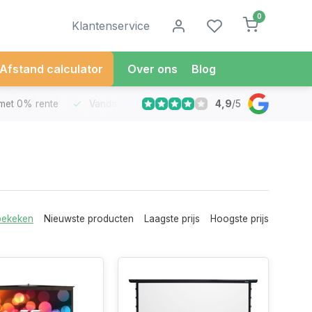
0
Klantenservice
Afstand calculator
Over ons
Blog
4,9
/
5
met 0% rente
Vandaag besteld
Morgen in Huis*
30 Dag
bekeken
Nieuwste producten
Laagste prijs
Hoogste prijs