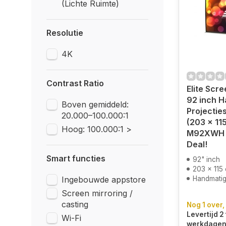
(Lichte Ruimte)
Resolutie
4K
Contrast Ratio
Elite Scr
92 inch 
Boven gemiddeld:
Projectie
20.000–100.000:1
(203 x 11
Hoog: 100.000:1 >
M92XWH -
Deal!
Smart functies
92" inch
203 x 115
Ingebouwde appstore
Handmatig 
Screen mirroring /
casting
Nog 1 over,
Levertijd 2 
Wi-Fi
werkdagen.