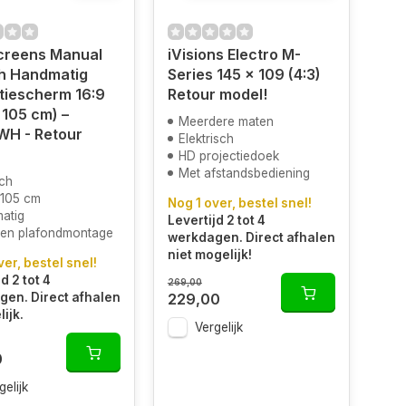
Screens Manual
iVisions Electro M-
ch Handmatig
Series 145 x 109 (4:3)
tiescherm 16:9
Retour model!
 105 cm) –
Meerdere maten
H - Retour
Elektrisch
HD projectiedoek
Met afstandsbediening
nch
 105 cm
Nog 1 over, bestel snel!
atig
Levertijd 2 tot 4
en plafondmontage
werkdagen. Direct afhalen
niet mogelijk!
ver, bestel snel!
d 2 tot 4
269,00
en. Direct afhalen
229,00
ijk.
Vergelijk
0
gelijk