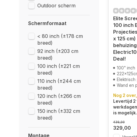
Outdoor scherm
Elite Scr
Schermformaat
100 inch 
Projectie
< 80 inch (±178 cm
x 125 cm) 
breed)
behuizing
92 inch (±203 cm
Electric1
breed)
Deal!
100 inch (±221 cm
100" inch
breed)
222x125c
Elektrisch
110 inch (±244 cm
Wand en 
breed)
120 inch (±266 cm
Nog 2 over,
Levertijd 2 
breed)
werkdagen.
150 inch (±332 cm
is mogelijk.
breed)
439,00
329,00
Montage