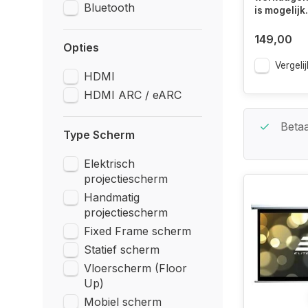
Bluetooth
is mogelijk.
149,00
Opties
Vergelij
HDMI
HDMI ARC / eARC
Beste Service Garantie
Betaa
Type Scherm
Elektrisch
projectiescherm
Handmatig
projectiescherm
Fixed Frame scherm
Statief scherm
Vloerscherm (Floor
Up)
Mobiel scherm