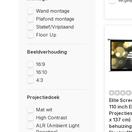
Vergelij
Wand montage
Plafond montage
Statief/Vrijstaand
Floor Up
Beeldverhouding
16:9
16:10
4:3
Projectiedoek
Elite Scr
110 inch E
Mat wit
Projectie
High Contrast
x 137 cm) 
ALR (Ambient Light
behuizing