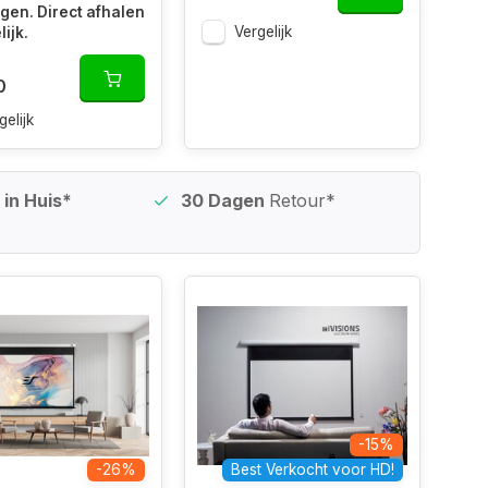
en. Direct afhalen
Vergelijk
ijk.
0
gelijk
in Huis*
30 Dagen
Retour*
-15%
-26%
Best Verkocht voor HD!