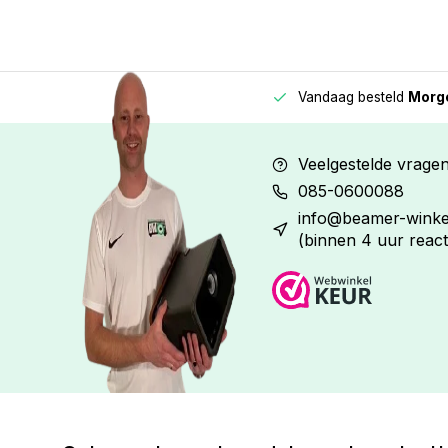
Vandaag besteld
Morge
Betaal in
3 gelijke delen
met 0% rente
Veelgestelde vrage
085-0600088
info@beamer-winkel
(binnen 4 uur react