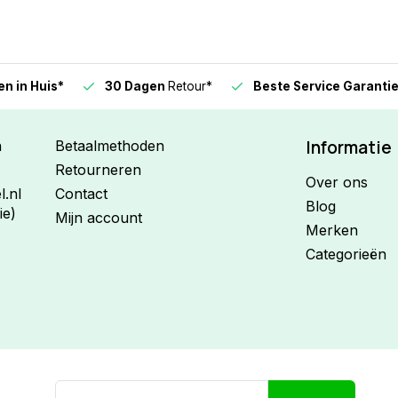
n in Huis*
30 Dagen
Retour*
Beste Service Garanti
Informatie
n
Betaalmethoden
Retourneren
Over ons
.nl
Contact
Blog
ie)
Mijn account
Merken
Categorieën