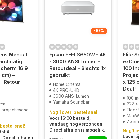
-10%
eens Manual
Epson EH-LS650W - 4K
Elite 
Handmatig
- 3600 ANSI Lumen -
ezCin
scherm 16:9
Retourdeal – Slechts 1x
100 in
5 cm) –
gebruikt
Projec
 Retour
x 125 
Home Cinema
Deal!
4K PRO-UHD
3600 ANSI Lumen
100 i
Yamaha Soundbar
 cm
222 x
projectiescherm
Floor
Nog 1 over, bestel snel!
MaxWh
Voor 16:00 besteld,
Zwart
vandaag nog verzonden!
 bestel snel!
Direct afhalen is mogelijk.
Nog 1 o
tot 4
Levertij
 Direct afhalen