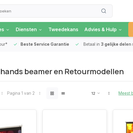
es
Diensten
Tweedekans
Advies & Hulp
our*
Beste Service Garantie
Betaal in
3 gelijke delen
hands beamer en Retourmodellen
Pagina 1 van 2
Meest 