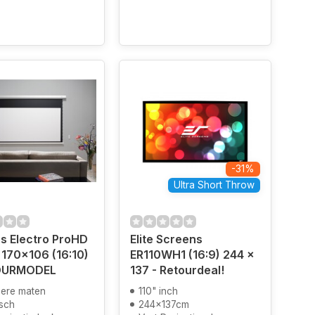
-31%
Ultra Short Throw
ns Electro ProHD
Elite Screens
 170x106 (16:10)
ER110WH1 (16:9) 244 x
OURMODEL
137 - Retourdeal!
ere maten
110" inch
isch
244x137cm