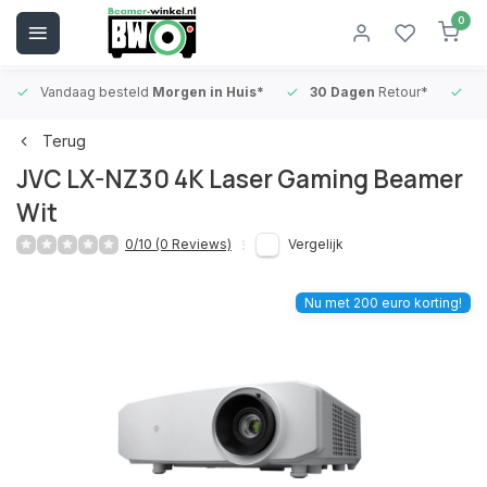
0
Vandaag besteld
Morgen in Huis*
30 Dagen
Retour*
B
Terug
JVC LX-NZ30 4K Laser Gaming Beamer
Wit
0/10 (0 Reviews)
Vergelijk
Nu met 200 euro korting!