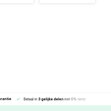
e
Vandaag beste
Betaal in
3 gelijke delen
met 0% rente