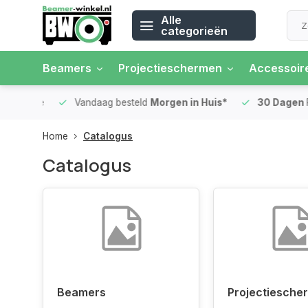
Alle
categorieën
Beamers
Projectieschermen
Accessoir
 rente
Vandaag besteld
Morgen in Huis*
30 Dagen
Ret
Home
Catalogus
Catalogus
Beamers
Projectiesche