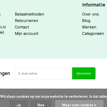
Informatie
n
Betaalmethoden
Over ons
Retourneren
Blog
.nl
Contact
Merken
ie)
Mijn account
Categorieën
ingen
Abonneer
d?

emap
Ja
Nee
Meer over cookies »