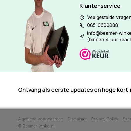
Klantenservice
Veelgestelde vrage
085-0600088
info@beamer-winkel
(binnen 4 uur react
Ontvang als eerste updates en hoge kort
            Wij slaan cookies op om onze website te verbeteren. Is dat akkoor
Algemene voorwaarden
Disclaimer
Privacy Policy
Sit
© Beamer-winkel.nl