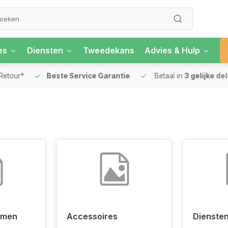
es
Diensten
Tweedekans
Advies & Hulp
our*
Beste Service Garantie
Betaal in
3 gelijke delen
rmen
Accessoires
Dienste