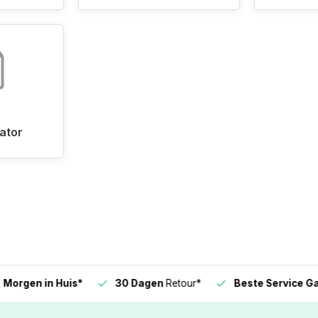
ator
n in Huis*
30 Dagen
Retour*
Beste Service Garanti