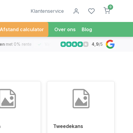
0
Klantenservice
Afstand calculator
Over ons
Blog
4,9
/
5
met 0% rente
Vandaag besteld
Morgen in Huis*
30 Dag
n
Tweedekans