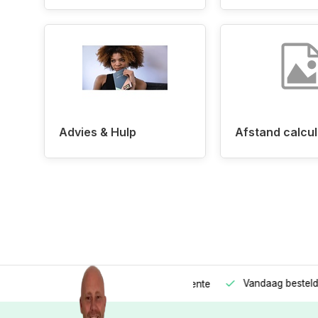
Advies & Hulp
Afstand calcul
Vandaag besteld
Morge
Betaal in
3 gelijke delen
met 0% rente