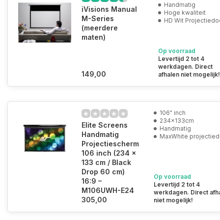
Handmatig
iVisions Manual
Hoge kwaliteit
M-Series
HD Wit Projectiedo
(meerdere
maten)
Op voorraad
Levertijd 2 tot 4
werkdagen. Direct
149,00
afhalen niet mogelijk!
106" inch
234x133cm
Elite Screens
Handmatig
Handmatig
MaxWhite projectie
Projectiescherm
106 inch (234 x
133 cm / Black
Drop 60 cm)
Op voorraad
16:9 –
Levertijd 2 tot 4
M106UWH-E24
werkdagen. Direct afh
305,00
niet mogelijk!