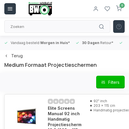
0
Vandaag besteld
Morgen in Huis*
30 Dagen
Retour*
B
Terug
Medium Formaat Projectieschermen
Filters
92" inch
203 x 115 cm
Elite Screens
Handmatig projecti
Manual 92 inch
Handmatig
Projectiescherm