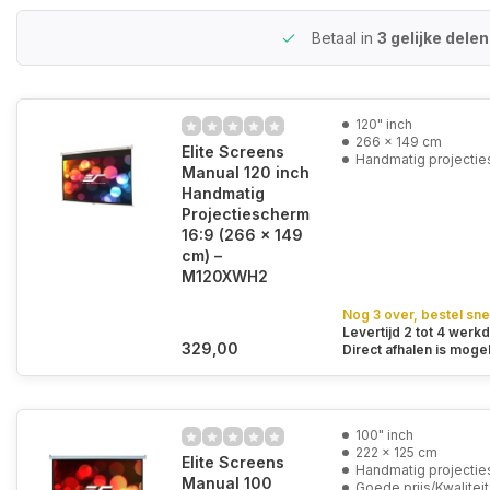
Betaal in
3 gelijke dele
120" inch
266 x 149 cm
Elite Screens
Handmatig projecti
Manual 120 inch
Handmatig
Projectiescherm
16:9 (266 x 149
cm) –
M120XWH2
Nog 3 over, bestel sne
Levertijd 2 tot 4 werk
329,00
Direct afhalen is mogel
100" inch
222 x 125 cm
Elite Screens
Handmatig projecti
Manual 100
Goede prijs/Kwaliteit