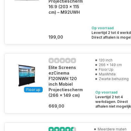
Projectiescherm
16:9 (203 x 115
cm) – M92UWH
Op voorraad
Levertijd 2 tot 4 werk
199,00
Direct afhalen is mogel
120 inch
266 x 149 cm
Elite Screens
Floor Up
ezCinema
MaxWhite
F120NWH 120
Zwarte behuizing
inch Mobiel
Projectiescherm
Floor up
Op voorraad
(266 x 149 cm)
Levertijd 2 tot 4
werkdagen. Direct
669,00
afhalen niet mogelijk
Meerdere maten