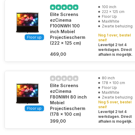
100 inch
222 x 125 cm
Elite Screens
Floor Up
ezCinema
MaxWhite
F100NWH 100
Zwarte behuizing
inch Mobiel
Nog 1 over, bestel
Projectiescherm
Floor up
snel!
(222 x 125 cm)
Levertijd 2 tot 4
werkdagen. Direct
469,00
afhalen is mogelijk.
80 inch
178 x 100 cm
Elite Screens
Floor Up
ezCinema
MaxWhite
F80NWH 80 inch
Zwarte behuizing
Nog 5 over, bestel
Mobiel
snel!
Projectiescherm
Floor up
Levertijd 2 tot 4
(178 x 100 cm)
werkdagen. Direct
399,00
afhalen is mogelijk.