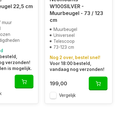
ugel 22,5 cm
W100SILVER -
Muurbeugel - 73 / 123
cm
f muur
l
Muurbeugel
kozen
Universeel
odigdheden
Telescoop
73-123 cm
ad
besteld,
Nog 2 over, bestel snel!
og verzonden!
Voor 18:00 besteld,
len is mogelijk.
vandaag nog verzonden!
199,00
k
Vergelijk