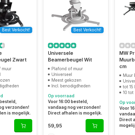
Best Verkocht!
Best Verkocht!
e
Universele
MW Pr
ugel Zwart
Beamerbeugel Wit
Muurbe
cm
f muur
Plafond of muur
l
Universeel
Muur 
kozen
Meest gekozen
Unive
odigdheden
Incl. benodigdheden
tot 15
10 tot
ad
Op voorraad
besteld,
Voor 16:00 besteld,
Op voo
og verzonden!
vandaag nog verzonden!
Voor 16
len is mogelijk.
Direct afhalen is mogelijk.
vandaa
Direct 
59,95
mogelij