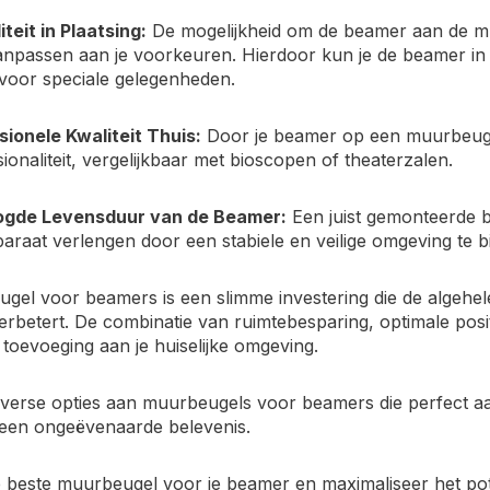
liteit in Plaatsing:
De mogelijkheid om de beamer aan de muu
anpassen aan je voorkeuren. Hierdoor kun je de beamer in 
 voor speciale gelegenheden.
sionele Kwaliteit Thuis:
Door je beamer op een muurbeugel
ionaliteit, vergelijkbaar met bioscopen of theaterzalen.
gde Levensduur van de Beamer:
Een juist gemonteerde 
araat verlengen door een stabiele en veilige omgeving te b
gel voor beamers is een slimme investering die de algehel
verbetert. De combinatie van ruimtebesparing, optimale pos
toevoeging aan je huiselijke omgeving.
iverse opties aan muurbeugels voor beamers die perfect aa
g een ongeëvenaarde belevenis.
 beste muurbeugel voor je beamer en maximaliseer het pote