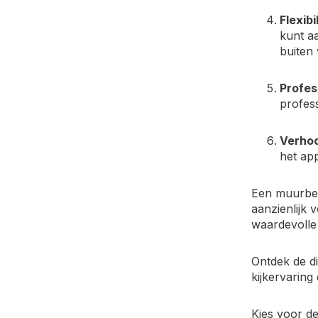
Flexibi
kunt a
buiten
Profes
profess
Verhoo
het app
Een muurbeu
aanzienlijk 
waardevolle 
Ontdek de d
kijkervarin
Kies voor de