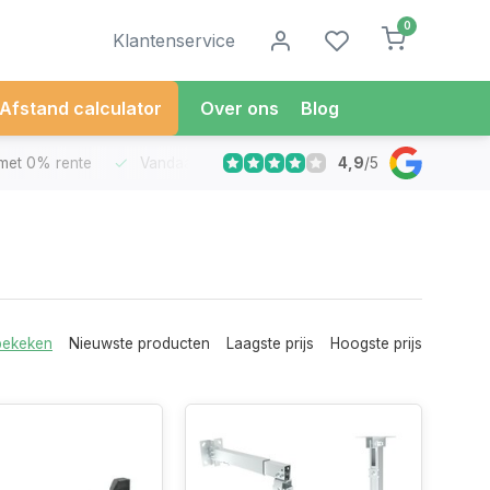
0
Klantenservice
Afstand calculator
Over ons
Blog
4,9
/
5
met 0% rente
Vandaag besteld
Morgen in Huis*
30 Dag
bekeken
Nieuwste producten
Laagste prijs
Hoogste prijs