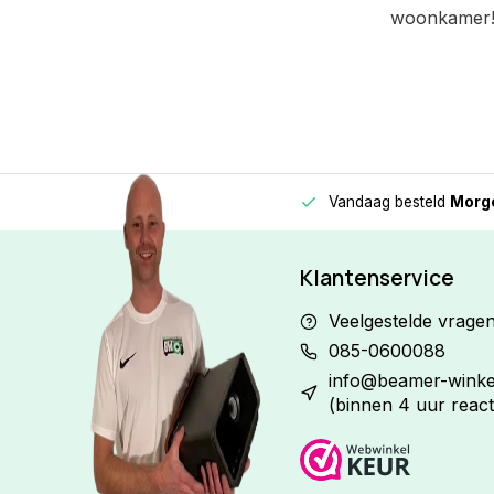
woonkamer
Vandaag besteld
Morge
Betaal in
3 gelijke delen
met 0% rente
Klantenservice
Veelgestelde vrage
085-0600088
info@beamer-winkel
(binnen 4 uur react