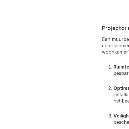
Projector
Een muurbeug
entertainme
woonkamer
Ruimte
bespare
Optima
install
het bee
Veiligh
beschad