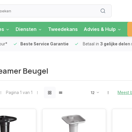
es
Diensten
Tweedekans
Advies & Hulp
our*
Beste Service Garantie
Betaal in
3 gelijke delen
eamer Beugel
Pagina 1 van 1
Meest 