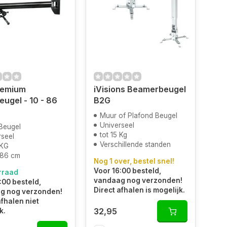
emium
iVisions Beamerbeugel
ugel - 10 - 86
B2G
Muur of Plafond Beugel
Universeel
Beugel
tot 15 Kg
rseel
Verschillende standen
 KG
 86 cm
Nog 1 over, bestel snel!
Voor 16:00 besteld,
rraad
vandaag nog verzonden!
:00 besteld,
Direct afhalen is mogelijk.
g nog verzonden!
afhalen niet
32,95
k.