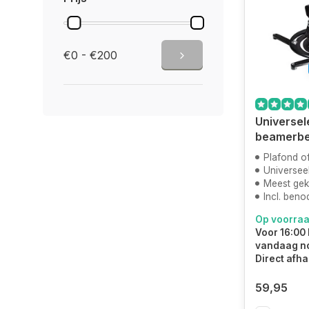
€0 - €200
Universel
beamerbe
Plafond o
Universee
Meest ge
Incl. ben
Op voorra
Voor 16:00 
vandaag n
Direct afha
59,95