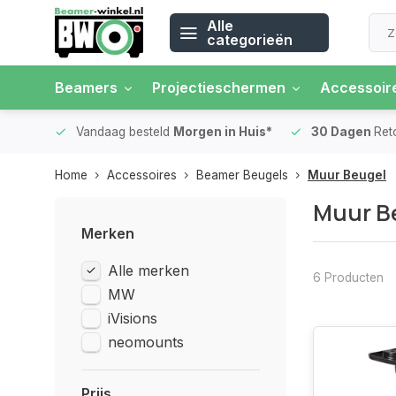
Alle
categorieën
Beamers
Projectieschermen
Accessoir
 rente
Vandaag besteld
Morgen in Huis*
30 Dagen
Ret
Home
Accessoires
Beamer Beugels
Muur Beugel
Muur B
Merken
Alle merken
6 Producten
MW
iVisions
neomounts
Prijs