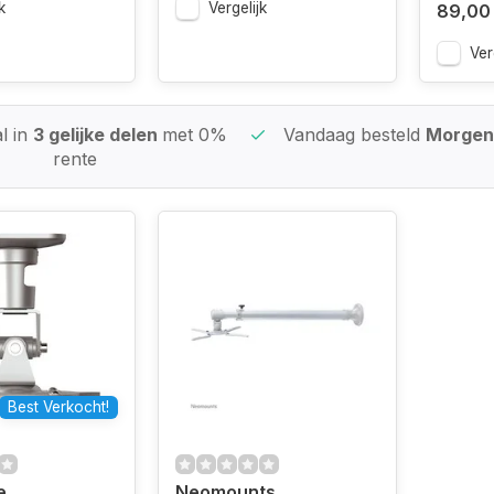
k
Vergelijk
89,00
Ver
l in
3 gelijke delen
met 0%
Vandaag besteld
Morgen 
rente
Best Verkocht!
e
Neomounts