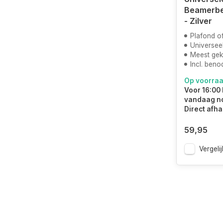
Beamerbe
- Zilver
Plafond o
Universee
Meest ge
Incl. ben
Op voorra
Voor 16:00 
vandaag n
Direct afha
59,95
Vergelij