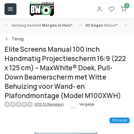
0
Vandaag besteld
Morgen in Huis*
30 Dagen
Retour*
B
Terug
Elite Screens Manual 100 inch
Handmatig Projectiescherm 16:9 (222
x 125 cm) – MaxWhite® Doek, Pull-
Down Beamerscherm met Witte
Behuizing voor Wand- en
Plafondmontage (Model M100XWH)
0/10 (0 Reviews)
Vergelijk
100 inch!