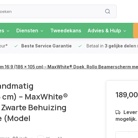
es
Diensten
Tweedekans
Advies & Hulp
our*
Beste Service Garantie
Betaal in
3 gelijke delen
rm 16:9 (186 x 105 cm) – MaxWhite® Doek, Rollo Beamerscherm 
Handmatig
189,00
05 cm) – MaxWhite®
 Zwarte Behuizing
Levert
e (Model
mogelijk.