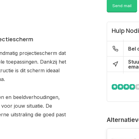
Send mail
Hulp Nod
jectiescherm
Bel 
andmatig projectiescherm dat
Stuu
ele toepassingen. Dankzij het
emai
ctie is dit scherm ideaal
a.
ten en beeldverhoudingen,
voor jouw situatie. De
ne uitstraling die goed past
Alternatie