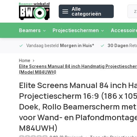
Alle
categorieën
Beamers
Projectieschermen
Accessoir
 rente
Vandaag besteld
Morgen in Huis*
30 Dagen
Ret
Home
Elite Screens Manual 84 inch Handmatig Projectiesche
(Model M84UWH)
Elite Screens Manual 84 inch 
Projectiescherm 16:9 (186 x 1
Doek, Rollo Beamerscherm met
voor Wand- en Plafondmontag
M84UWH)