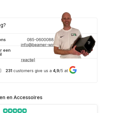
ig?
ons
085-0600088
info@beamer-winkel.nl
(binnen 4 uur
r een
l
reactie)
231
customers give us a
4,9
/
5
at
ven en Accessoires