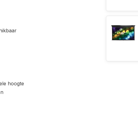
hikbaar
ele hoogte
en