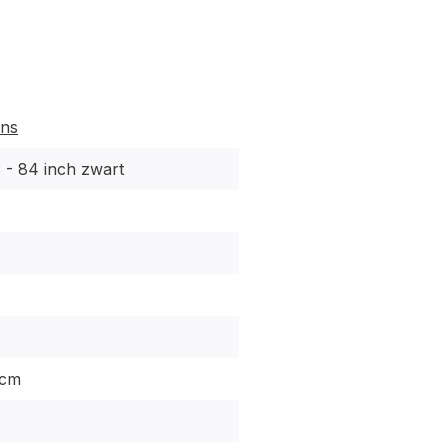
ens
 - 84 inch zwart
 cm