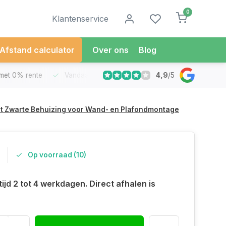
0
Klantenservice
Afstand calculator
Over ons
Blog
4,9
/
5
met 0% rente
Vandaag besteld
Morgen in Huis*
30 Dag
met Zwarte Behuizing voor Wand- en Plafondmontage
Op voorraad (10)
ijd 2 tot 4 werkdagen. Direct afhalen is