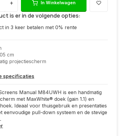
+
In Winkelwagen
uct is er in de volgende opties:
ct in 3 keer betalen met 0% rente
h
105 cm
ig projectiescherm
le specificaties
e Screens Manual M84UWH is een handmatig
scherm met MaxWhite® doek (gain 1.1) en
khoek. Ideaal voor thuisgebruik en presentaties
et eenvoudige pull-down systeem en de stevige
.
er