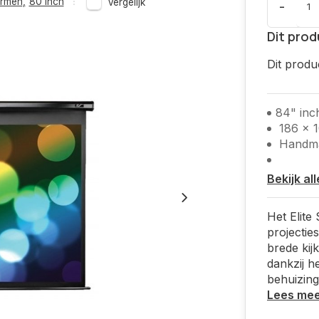
ermen
,
80 inch
Vergelijk
-
Dit prod
Dit produ
84" inc
186 x 
Handmat
Bekijk al
Het Elit
projectie
brede kij
dankzij h
behuizing
Lees me