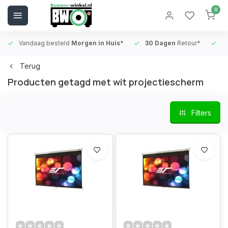
0
Vandaag besteld
Morgen in Huis*
30 Dagen
Retour*
B
Terug
Producten getagd met wit projectiescherm
Filters