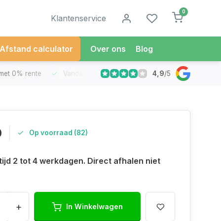
0
Klantenservice
Afstand calculator
Over ons
Blog
4,9
/
5
met 0% rente
Vandaag besteld
Morgen in Huis*
30 Dag
0
Op voorraad (82)
ijd 2 tot 4 werkdagen. Direct afhalen niet
+
In Winkelwagen