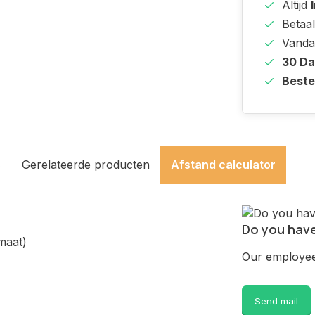
Altijd
Betaal
Vanda
30 D
Beste
s
Gerelateerde producten
Afstand calculator
Do you have
maat)
Our employee 
Send mail