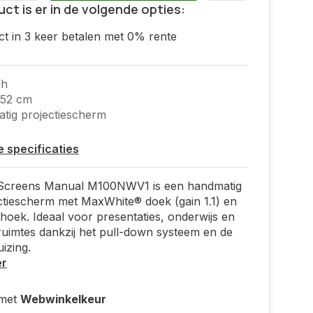
uct is er in de volgende opties:
ct in 3 keer betalen met 0% rente
ch
152 cm
ig projectiescherm
le specificaties
e Screens Manual M100NWV1 is een handmatig
ctiescherm met MaxWhite® doek (gain 1.1) en
khoek. Ideaal voor presentaties, onderwijs en
uimtes dankzij het pull-down systeem en de
uizing.
er
 met
Webwinkelkeur