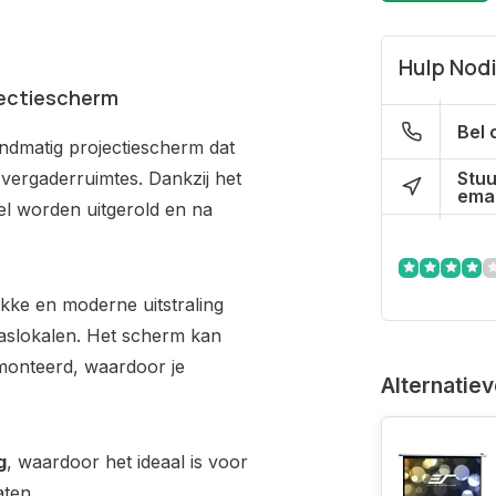
Hulp Nod
jectiescherm
Bel 
andmatig projectiescherm dat
Stuu
 vergaderruimtes. Dankzij het
emai
l worden uitgerold en na
kke en moderne uitstraling
laslokalen. Het scherm kan
monteerd, waardoor je
Alternatie
g
, waardoor het ideaal is voor
aten.