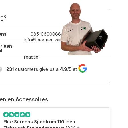
ig?
ons
085-0600088
info@beamer-winkel.nl
(binnen 4 uur
r een
l
reactie)
231
customers give us a
4,9
/
5
at
ven en Accessoires
Elite Screens Spectrum 110 inch