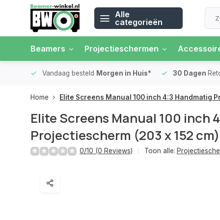
Alle
categorieën
Beamers
Projectieschermen
Accessoir
 rente
Vandaag besteld
Morgen in Huis*
30 Dagen
Ret
Home
Elite Screens Manual 100 inch 4:3 Handmatig 
Elite Screens Manual 100 inch 
Projectiescherm (203 x 152 c
0/10 (0 Reviews)
Toon alle:
Projectiesch