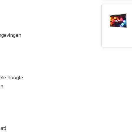
mgevingen
ele hoogte
en
at)