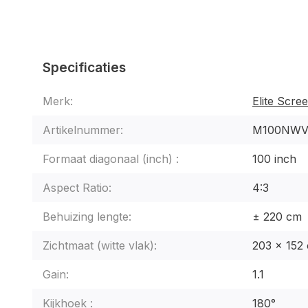
Specificaties
Merk:
Elite Scre
Artikelnummer:
M100NWV
Formaat diagonaal (inch) :
100 inch
Aspect Ratio:
4:3
Behuizing lengte:
± 220 cm
Zichtmaat (witte vlak):
203 x 152
Gain:
1.1
Kijkhoek :
180°