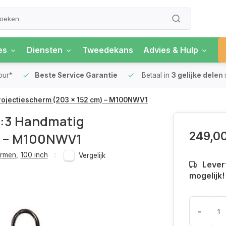
es
Diensten
Tweedekans
Advies & Hulp
our*
Beste Service Garantie
Betaal in
3 gelijke delen
Projectiescherm (203 x 152 cm) – M100NWV1
4:3 Handmatig
249,0
m) – M100NWV1
ermen
,
100 inch
Vergelijk
Levert
mogelijk!
-