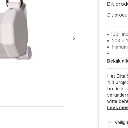
Dit prod
Dit produ
100" in
203 x 
Handmat
Bekijk al
Het Elit
4:3 proje
brede kij
vergaderr
witte beh
Lees me
Veilig