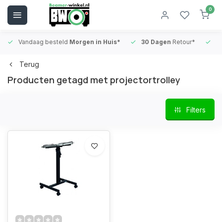
0
Vandaag besteld
Morgen in Huis*
30 Dagen
Retour*
B
Terug
Producten getagd met projectortrolley
Filters