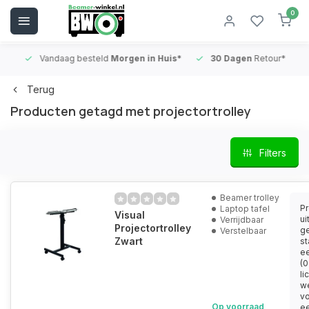
0
Vandaag besteld
Morgen in Huis*
30 Dagen
Retour*
B
Terug
Producten getagd met projectortrolley
Filters
Beamer trolley
Pr
Laptop tafel
Visual
ui
Verrijdbaar
Projectortrolley
g
Verstelbaar
Zwart
st
ee
(0
li
we
vo
Op voorraad
e