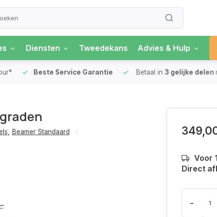
es
Diensten
Tweedekans
Advies & Hulp
our*
Beste Service Garantie
Betaal in
3 gelijke delen
5 graden
349,0
els
,
Beamer Standaard
Voor 
Direct af
-