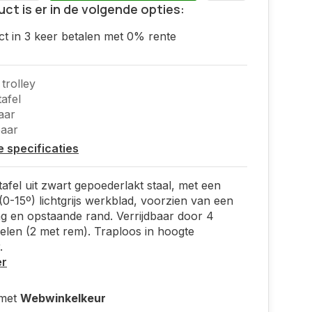
uct is er in de volgende opties:
ct in 3 keer betalen met 0% rente
trolley
afel
aar
baar
le specificaties
tafel uit zwart gepoederlakt staal, met een
(0-15º) lichtgrijs werkblad, voorzien van een
aag en opstaande rand. Verrijdbaar door 4
ielen (2 met rem). Traploos in hoogte
.
er
 met
Webwinkelkeur