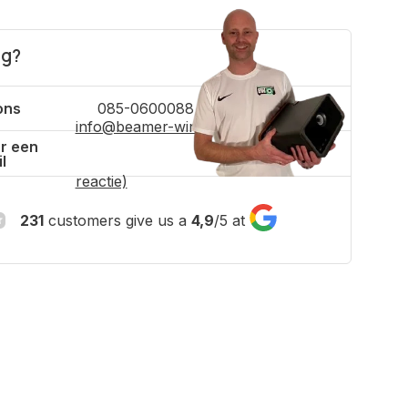
ig?
ons
085-0600088
info@beamer-winkel.nl
(binnen 4 uur
r een
l
reactie)
231
customers give us a
4,9
/
5
at