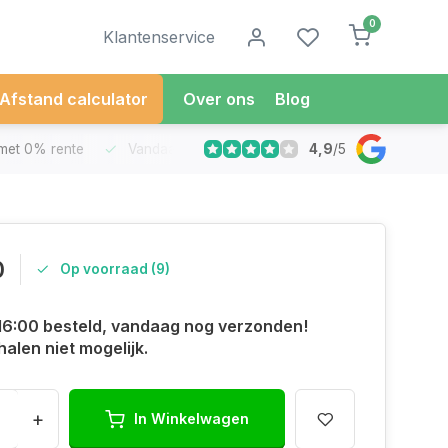
0
Klantenservice
Afstand calculator
Over ons
Blog
4,9
/
5
met 0% rente
Vandaag besteld
Morgen in Huis*
30 Dag
0
Op voorraad (9)
16:00 besteld, vandaag nog verzonden!
halen niet mogelijk.
+
In Winkelwagen