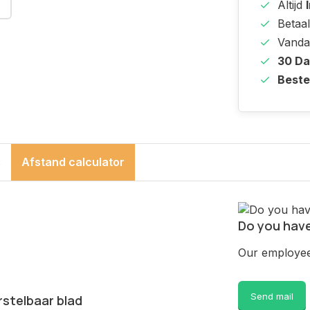
Altijd
Betaal
Vanda
30 D
Beste
s
Afstand calculator
Do you have
Our employee 
Send mail
rstelbaar blad