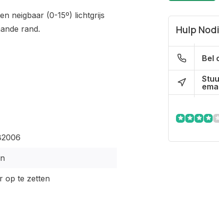
en neigbaar (0-15º) lichtgrijs
Hulp Nod
aande rand.
Bel 
Stuu
emai
82006
en
 op te zetten