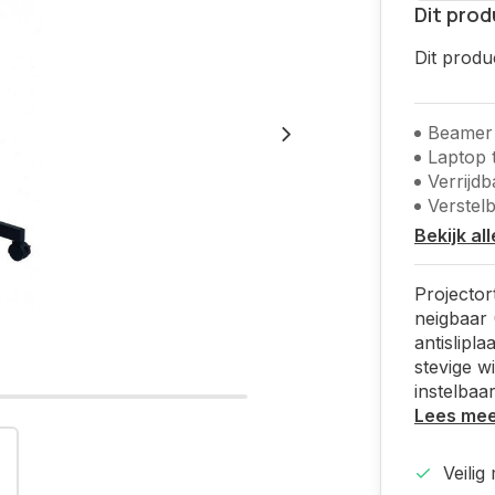
Dit prod
Dit produ
Beamer 
Laptop t
Verrijdb
Verstel
Bekijk al
Projector
neigbaar 
antislipl
stevige w
instelbaar
Lees me
Veilig