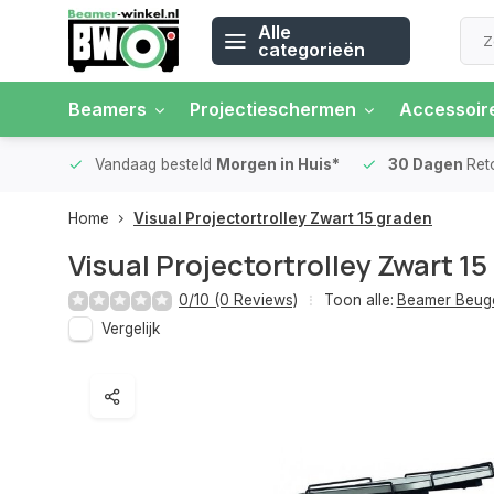
Alle
categorieën
Beamers
Projectieschermen
Accessoir
 rente
Vandaag besteld
Morgen in Huis*
30 Dagen
Ret
Home
Visual Projectortrolley Zwart 15 graden
Visual Projectortrolley Zwart 1
0/10 (0 Reviews)
Toon alle:
Beamer Beug
Vergelijk