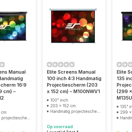
eens Manual
Elite Screens Manual
Elite 
Handmatig
100 inch 4:3 Handmatig
135 in
scherm 16:9
Projectiescherm (203
Projec
9 cm) –
x 152 cm) – M100NWV1
(299 x
H2
M135
100" inch
203 x 152 cm
135" i
Handmatig projectiescherm
 cm
299 x
projectiescherm
Handma
Op voorraad