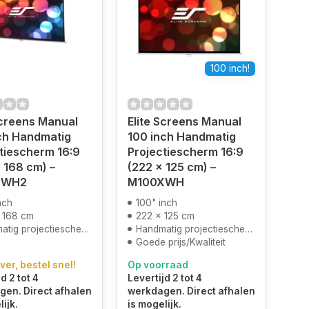
100 inch!
Screens Manual
Elite Screens Manual
ch Handmatig
100 inch Handmatig
tiescherm 16:9
Projectiescherm 16:9
 168 cm) –
(222 x 125 cm) –
XWH2
M100XWH
nch
100" inch
 168 cm
222 x 125 cm
tig projectiescherm
Handmatig projectiescherm
Goede prijs/Kwaliteit
ver, bestel snel!
Op voorraad
d 2 tot 4
Levertijd 2 tot 4
en. Direct afhalen
werkdagen. Direct afhalen
ijk.
is mogelijk.