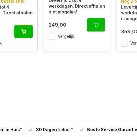
Levertijd 2 tot 4
 bestel snel!
Nog 2 o
werkdagen. Direct afhalen
tot 4
Levertij
niet mogelijk!
 Direct afhalen
werkdag
is mogel
249,00
359,0
Vergelijk
k
Ver
n in Huis*
30 Dagen
Retour*
Beste Service Garanti