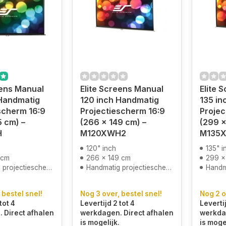
eens Manual
Elite Screens Manual
Elite 
 Handmatig
120 inch Handmatig
135 in
scherm 16:9
Projectiescherm 16:9
Projec
5 cm) –
(266 x 149 cm) –
(299 x
H
M120XWH2
M135
120" inch
135" i
 cm
266 x 149 cm
299 x
projectiescherm
Handmatig projectiescherm
Handma
 bestel snel!
Nog 3 over, bestel snel!
Nog 2 o
tot 4
Levertijd 2 tot 4
Levertij
 Direct afhalen
werkdagen. Direct afhalen
werkdag
is mogelijk.
is mogel