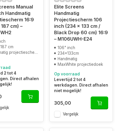
Screens Manual
Elite Screens
ch Handmatig
Handmatig
tiescherm 16:9
Projectiescherm 106
 187 cm) –
inch (234 x 133 cm /
XWH2
Black Drop 60 cm) 16:9
– M106UWH-E24
nch
 187 cm
106" inch
tig projectiescherm
234x133cm
Handmatig
MaxWhite projectiedoek
rraad
d 2 tot 4
Op voorraad
en. Direct afhalen
Levertijd 2 tot 4
gelijk!
werkdagen. Direct afhalen
niet mogelijk!
0
305,00
gelijk
Vergelijk