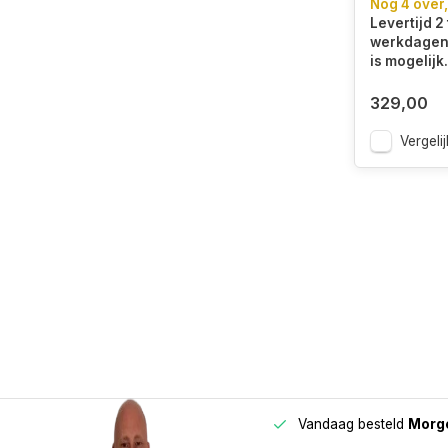
Nog 4 over,
Levertijd 2 
werkdagen.
is mogelijk.
329,00
Vergelij
Vandaag besteld
Morge
Betaal in
3 gelijke delen
met 0% rente