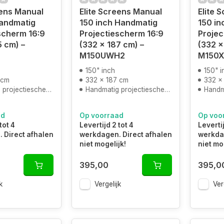
eens Manual
Elite Screens Manual
Elite 
Handmatig
150 inch Handmatig
150 in
scherm 16:9
Projectiescherm 16:9
Projec
5 cm) –
(332 x 187 cm) –
(332 x
M150UWH2
M150
150" inch
150" i
 cm
332 x 187 cm
332 x
projectiescherm
Handmatig projectiescherm
Handma
ad
Op voorraad
Op voo
tot 4
Levertijd 2 tot 4
Levertij
 Direct afhalen
werkdagen. Direct afhalen
werkdag
niet mogelijk!
niet mo
395,00
395,0
k
Vergelijk
Ver