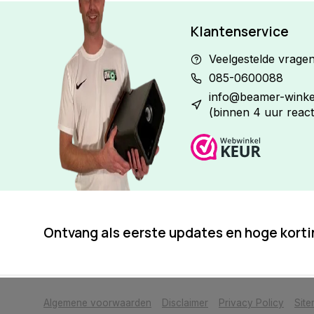
Klantenservice
Veelgestelde vrage
085-0600088
info@beamer-winkel
(binnen 4 uur react
Ontvang als eerste updates en hoge kort
            Wij slaan cookies op om onze website te verbeteren. Is dat akkoor
Algemene voorwaarden
Disclaimer
Privacy Policy
Sit