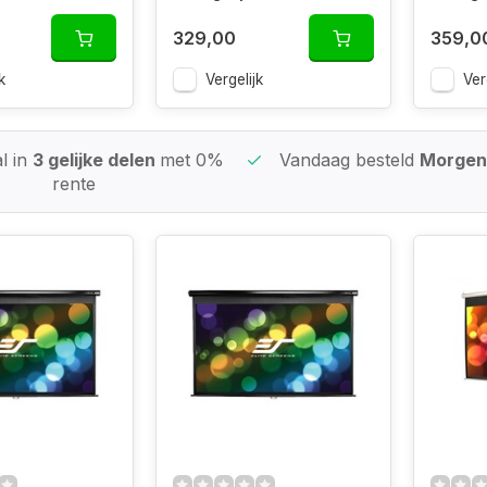
329,00
359,0
k
Vergelijk
Ver
l in
3 gelijke delen
met 0%
Vandaag besteld
Morgen 
rente