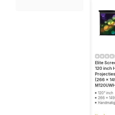
Elite Scr
120 inch 
Projectie
(266 x 14
M120UW
120" inch
266 x 149
Handmatig 