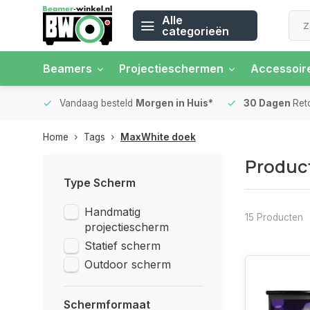
Alle
categorieën
Beamers
Projectieschermen
Accessoir
 rente
Vandaag besteld
Morgen in Huis*
30 Dagen
Ret
Home
Tags
MaxWhite doek
Produc
Type Scherm
Handmatig
15 Producten
projectiescherm
Statief scherm
Outdoor scherm
Schermformaat