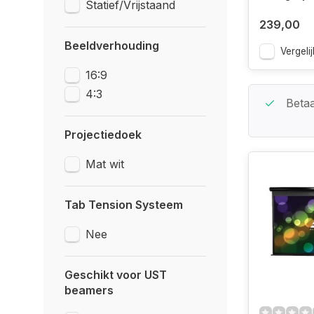
Statief/Vrijstaand
239,00
Beeldverhouding
Vergelij
16:9
4:3
Beste Service Garantie
Betaa
Projectiedoek
Mat wit
Tab Tension Systeem
Nee
Geschikt voor UST
beamers