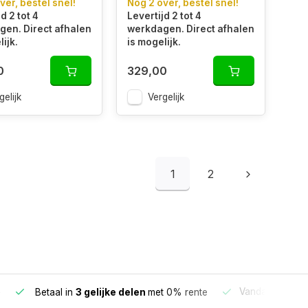
ver, bestel snel!
Nog 2 over, bestel snel!
d 2 tot 4
Levertijd 2 tot 4
en. Direct afhalen
werkdagen. Direct afhalen
ijk.
is mogelijk.
0
329,00
gelijk
Vergelijk
1
2
e
Vandaag beste
Betaal in
3 gelijke delen
met 0% rente