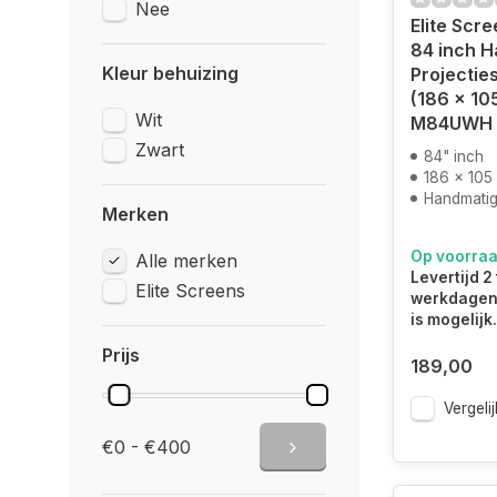
Nee
Elite Scr
84 inch 
Kleur behuizing
Projectie
(186 x 10
Wit
M84UWH
Zwart
84" inch
186 x 105
Handmatig 
Merken
Op voorra
Alle merken
Levertijd 2 
Elite Screens
werkdagen.
is mogelijk.
Prijs
189,00
Vergelij
€0 - €400