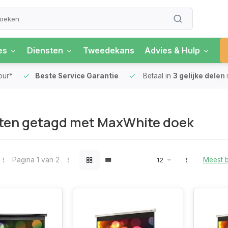
es
Diensten
Tweedekans
Advies & Hulp
our*
Beste Service Garantie
Betaal in
3 gelijke delen
ten getagd met MaxWhite doek
Pagina 1 van 2
Meest 