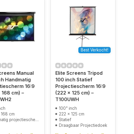
Best Verkocht!
Screens Manual
Elite Screens Tripod
ch Handmatig
100 inch Statief
tiescherm 16:9
Projectiescherm 16:9
 168 cm) –
(222 x 125 cm) –
UWH2
T100UWH
nch
100" inch
 168 cm
222 x 125 cm
tig projectiescherm
Statief
Draagbaar Projectiedoek