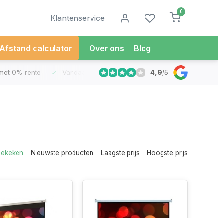
0
Klantenservice
Afstand calculator
Over ons
Blog
4,9
/
5
met 0% rente
Vandaag besteld
Morgen in Huis*
30 Dag
bekeken
Nieuwste producten
Laagste prijs
Hoogste prijs