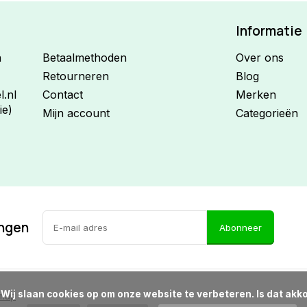
Informatie
n
Betaalmethoden
Over ons
Retourneren
Blog
.nl
Contact
Merken
ie)
Mijn account
Categorieën
ingen
Abonneer
d?

emap