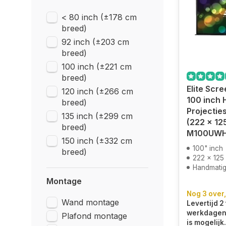
< 80 inch (±178 cm
breed)
92 inch (±203 cm
breed)
100 inch (±221 cm
breed)
Elite Scr
120 inch (±266 cm
100 inch
breed)
Projectie
135 inch (±299 cm
(222 x 12
breed)
M100UW
150 inch (±332 cm
100" inch
breed)
222 x 125
Handmatig 
Montage
Nog 3 over,
Wand montage
Levertijd 2 
werkdagen.
Plafond montage
is mogelijk.