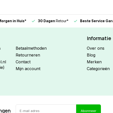
n in Huis*
30 Dagen
Retour*
Beste Service Garanti
Informatie
n
Betaalmethoden
Over ons
Retourneren
Blog
.nl
Contact
Merken
ie)
Mijn account
Categorieën
ingen
Abonneer