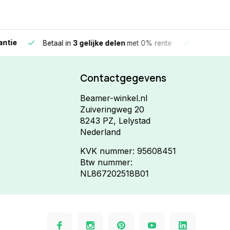
e
Vandaag beste
Betaal in
3 gelijke delen
met 0% rente
Contactgegevens
Beamer-winkel.nl
Zuiveringweg 20
8243 PZ, Lelystad
Nederland
KVK nummer: 95608451
Btw nummer:
NL867202518B01