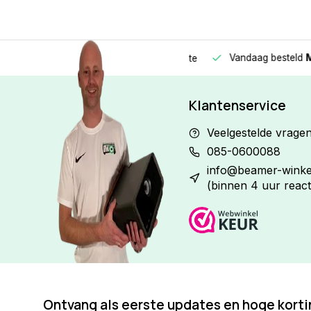
Vandaag besteld
Morge
Betaal in
3 gelijke delen
met 0% rente
Klantenservice
Veelgestelde vrage
085-0600088
info@beamer-winkel
(binnen 4 uur react
Ontvang als eerste updates en hoge kort