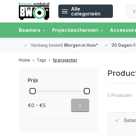
Alle
categorieën
Beamers
Projectieschermen
Accessoir
 rente
Vandaag besteld
Morgen in Huis*
30 Dagen
Ret
Home
Tags
lg projector
Product
Prijs
0 Producten
€0 - €5
Beste Service Garantie
Betaa