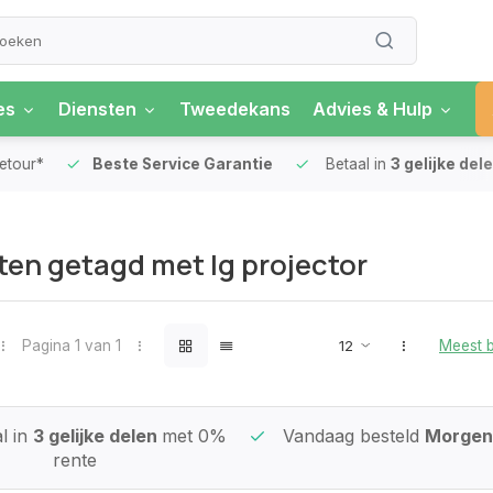
es
Diensten
Tweedekans
Advies & Hulp
our*
Beste Service Garantie
Betaal in
3 gelijke delen
en getagd met lg projector
Pagina 1 van 1
Meest 
l in
3 gelijke delen
met 0%
Vandaag besteld
Morgen 
rente