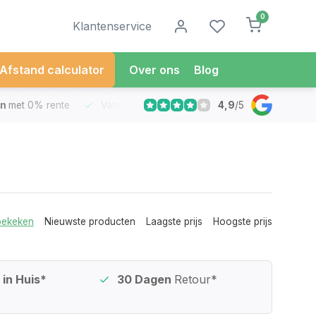
0
Klantenservice
Afstand calculator
Over ons
Blog
4,9
/
5
met 0% rente
Vandaag besteld
Morgen in Huis*
30 Dag
bekeken
Nieuwste producten
Laagste prijs
Hoogste prijs
in Huis*
30 Dagen
Retour*