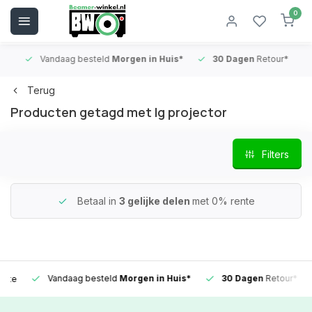
0
Vandaag besteld
Morgen in Huis*
30 Dagen
Retour*
B
Terug
Producten getagd met lg projector
Filters
Betaal in
3 gelijke delen
met 0% rente
Vandaag besteld
Morgen in Huis*
30 Dagen
Retour*