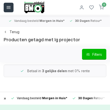
0
Vandaag besteld
Morgen in Huis*
30 Dagen
Retour*
B
Terug
Producten getagd met lg projector
Filters
Betaal in
3 gelijke delen
met 0% rente
Vandaag besteld
Morgen in Huis*
30 Dagen
Retour*