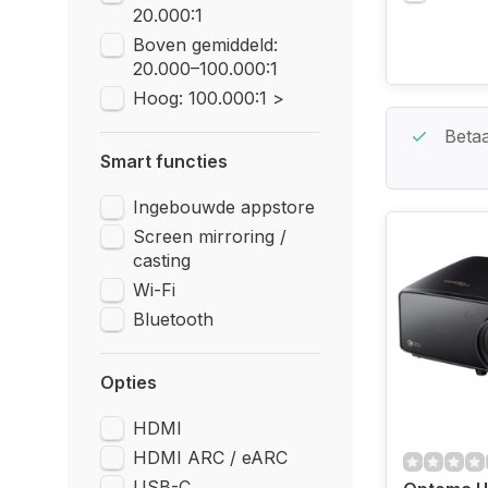
20.000:1
Boven gemiddeld:
20.000–100.000:1
Hoog: 100.000:1 >
Beste Service Garantie
Betaa
Smart functies
Ingebouwde appstore
Screen mirroring /
casting
Wi-Fi
Bluetooth
Opties
HDMI
HDMI ARC / eARC
USB-C