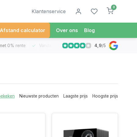
0
Klantenservice
Afstand calculator
Over ons
Blog
4,9
/
5
met 0% rente
Vandaag besteld
Morgen in Huis*
30 Dag
bekeken
Nieuwste producten
Laagste prijs
Hoogste prijs