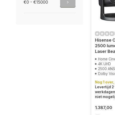
€0 - €15000
Hisense C
2500 lume
Laser Be
Home Cin
4K UHD
2500 ANS
Dolby Visio
Nog 1 over,
Levertijd 2 
werkdagen.
niet mogeli
1.387,00