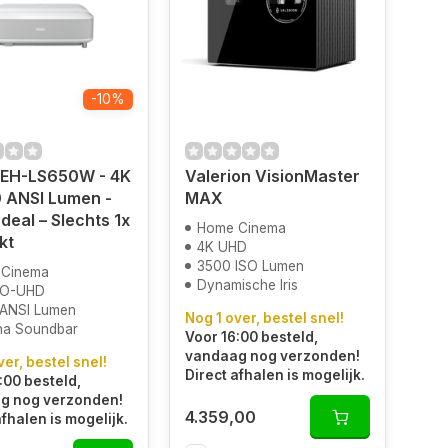
-10%
 EH-LS650W - 4K
Valerion VisionMaster
 ANSI Lumen -
MAX
deal – Slechts 1x
Home Cinema
kt
4K UHD
3500 ISO Lumen
 Cinema
Dynamische Iris
RO-UHD
ANSI Lumen
Nog 1 over, bestel snel!
a Soundbar
Voor 16:00 besteld,
vandaag nog verzonden!
ver, bestel snel!
Direct afhalen is mogelijk.
:00 besteld,
g nog verzonden!
4.359,00
afhalen is mogelijk.