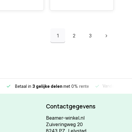
1
2
3
e
Vandaag beste
Betaal in
3 gelijke delen
met 0% rente
Contactgegevens
Beamer-winkel.nl
Zuiveringweg 20
8243 PZ, Lelystad