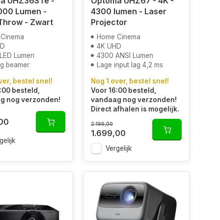
a UHZ36STe -
Optoma UHZ67 - 4K -
000 Lumen -
4300 lumen - Laser
Throw - Zwart
Projector
 Cinema
Home Cinema
HD
4K UHD
LED Lumen
4300 ANSI Lumen
g beamer
Lage input lag 4,2 ms
ver, bestel snel!
Nog 1 over, bestel snel!
:00 besteld,
Voor 16:00 besteld,
g nog verzonden!
vandaag nog verzonden!
Direct afhalen is mogelijk.
,00
2.199,00
1.699,00
gelijk
Vergelijk