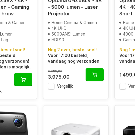
Z38X - 4K -
Optoma UHZ68LV - 4K
Optom
en - Gaming
- 5000 lumen - Laser
4K - 4
 Throw
Projector
Short 
ema & Gamen
Home Cinema & Gamen
Home
4K UHD
4K U
 Lumen
5000ANSI Lumen
4000 
t Lag
HDR10
Gamin
 bestel snel!
Nog 2 over, bestel snel!
Nog 1 o
besteld,
Voor 17:00 besteld,
Voor 17
og verzonden!
vandaag nog verzonden!
vandaa
len is mogelijk.
4.499,00
1.499
3.975,00
Vergelijk
Ver
k