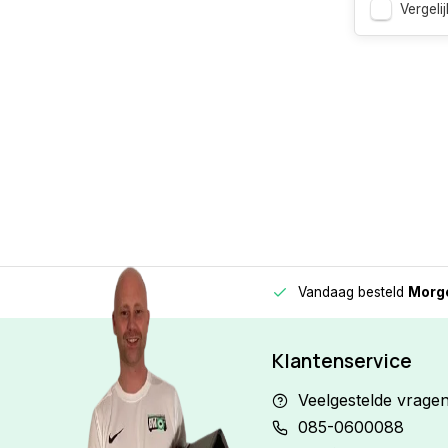
Vergelij
Vandaag besteld
Morge
Betaal in
3 gelijke delen
met 0% rente
Klantenservice
Veelgestelde vrage
085-0600088