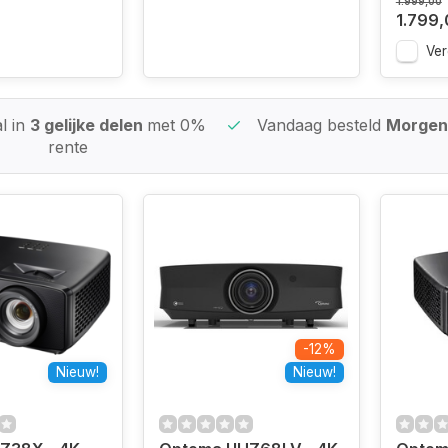
1.999,00
1.799
Ver
l in
3 gelijke delen
met 0%
Vandaag besteld
Morgen 
rente
-12%
Nieuw!
Nieuw!