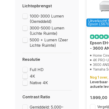
Lichtopbrengst
1000-3000 Lumen
(Gemiddeld)
Uitverkocht!
Epson LS67
3000-5000 Lumen
(Lichte Ruimte)
5000 + Lumen (Zeer
Epson EH
Lichte Ruimte)
- 3600 A
Home Cin
Resolutie
4K PRO-
3600 ANS
Full HD
Yamaha S
4K
Nog 1 over,
Leverbaar 
Native 4K
actuele lev
Contrast Ratio
1.999,00
Gemiddeld: 5.000–
Vergelij