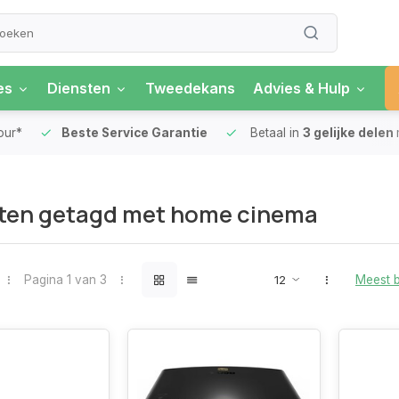
es
Diensten
Tweedekans
Advies & Hulp
our*
Beste Service Garantie
Betaal in
3 gelijke delen
ten getagd met home cinema
Pagina 1 van 3
Meest 