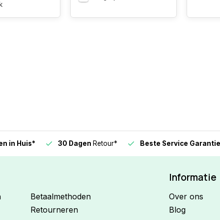
k
n in Huis*
30 Dagen
Retour*
Beste Service Garanti
Informatie
n
Betaalmethoden
Over ons
Retourneren
Blog