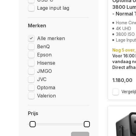
Optoma U
3800 Lum
Lage input lag
- Normal
Home Cin
Merken
4K UHD
3800 ISO
Alle merken
Lage Inpu
BenQ
Nog 5 over,
Epson
Voor 16:00 
vandaag n
Hisense
Direct afha
JMGO
JVC
1.180,00
Optoma
Vergelij
Valerion
Prijs