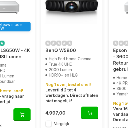
 Nieuw model
0W
-LS650W - 4K
BenQ W5800
Epson
NSI Lumen
- 3600
High End Home Cinema
Retour
True 4K UHD
ema
gebrui
2000 Lumen
UHD
HDR10+ en HLG
I Lumen
Home
oundbar
4K P
Nog 1 over, bestel snel!
3600 
Levertijd 2 tot 4
 bestel snel!
Yamah
werkdagen. Direct afhalen
- vraag naar
niet mogelijk!
ertijd
Nog 1 o
Voor 16
4.997,00
vandaa
Direct 
Vergelijk
k