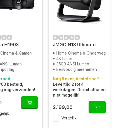
a H190X
JMGO N1S Ultimate
Cinema & Gamen
Home Cinema & Onderweg
A
4K Laser
ANSI Lumen
3500 ANSI Lumen
nput lag
Eenvoudig meenemen
rraad
Nog 5 over, bestel snel!
:00 besteld,
Levertijd 2 tot 4
g nog verzonden!
werkdagen. Direct afhalen
niet mogelijk!
0
2.199,00
gelijk
Vergelijk