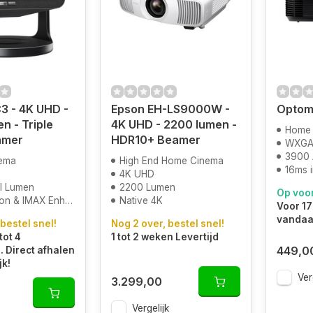
3 - 4K UHD -
Epson EH-LS9000W -
Optom
n - Triple
4K UHD - 2200 lumen -
Home 
amer
HDR10+ Beamer
WXG
3900 
ema
High End Home Cinema
16ms i
4K UHD
I Lumen
2200 Lumen
Op voo
n & IMAX Enhanced
Native 4K
Voor 17
vandaa
 bestel snel!
Nog 2 over, bestel snel!
tot 4
1 tot 2 weken Levertijd
449,0
 Direct afhalen
jk!
Ver
3.299,00
Vergelijk