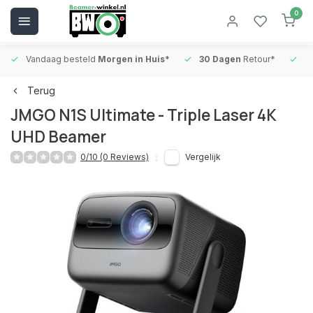
0
Vandaag besteld
Morgen in Huis*
30 Dagen
Retour*
B
Terug
JMGO N1S Ultimate - Triple Laser 4K
UHD Beamer
0/10 (0 Reviews)
Vergelijk