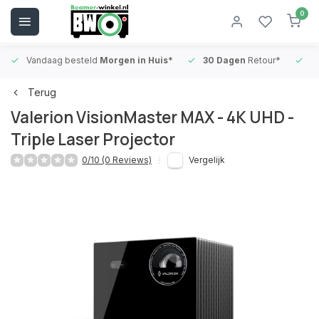
0
Vandaag besteld
Morgen in Huis*
30 Dagen
Retour*
B
Terug
Valerion VisionMaster MAX - 4K UHD -
Triple Laser Projector
0/10 (0 Reviews)
Vergelijk