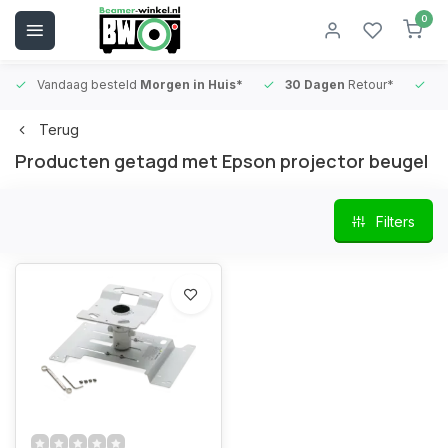
0
Vandaag besteld
Morgen in Huis*
30 Dagen
Retour*
B
Terug
Producten getagd met Epson projector beugel
Filters