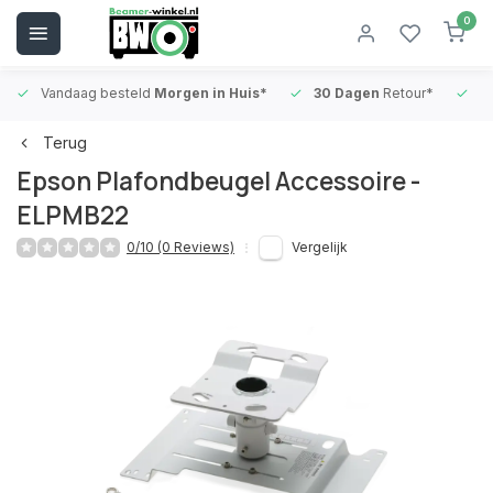
0
Vandaag besteld
Morgen in Huis*
30 Dagen
Retour*
B
Terug
Epson Plafondbeugel Accessoire -
ELPMB22
0/10 (0 Reviews)
Vergelijk