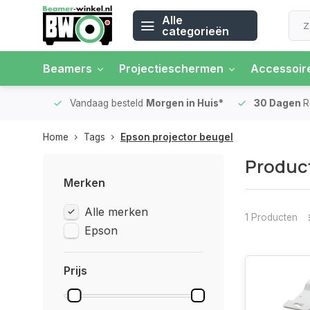
Alle
categorieën
Beamers
Projectieschermen
Accessoir
 rente
Vandaag besteld
Morgen in Huis*
30 Dagen
Ret
Home
Tags
Epson projector beugel
Product
Merken
Alle merken
1 Producten
Epson
Prijs