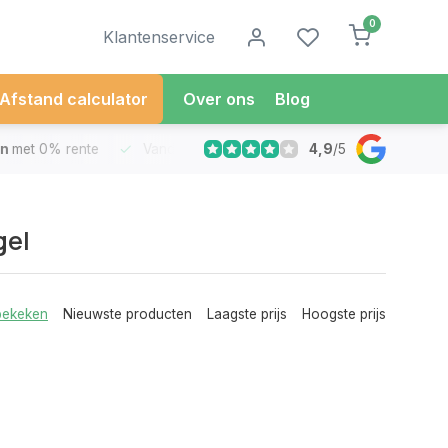
0
Klantenservice
Afstand calculator
Over ons
Blog
4,9
/
5
met 0% rente
Vandaag besteld
Morgen in Huis*
30 Dag
gel
bekeken
Nieuwste producten
Laagste prijs
Hoogste prijs