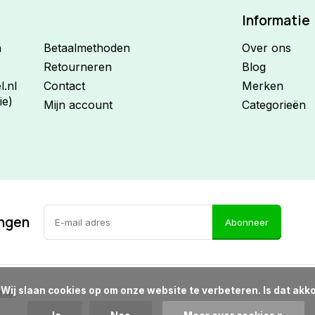
Informatie
n
Betaalmethoden
Over ons
Retourneren
Blog
.nl
Contact
Merken
ie)
Mijn account
Categorieën
ingen
Abonneer
d?

emap