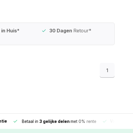
in Huis*
30 Dagen
Retour*
1
e
Vandaag beste
Betaal in
3 gelijke delen
met 0% rente