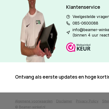
Klantenservice
Veelgestelde vrage
085-0600088
info@beamer-winkel
(binnen 4 uur react
Ontvang als eerste updates en hoge kort
            Wij slaan cookies op om onze website te verbeteren. Is dat akkoor
Algemene voorwaarden
Disclaimer
Privacy Policy
Sit
© Beamer-winkel.nl