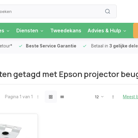
es
Diensten
Tweedekans
Advies & Hulp
our*
Beste Service Garantie
Betaal in
3 gelijke delen
en getagd met Epson projector beu
Pagina 1 van 1
Meest 