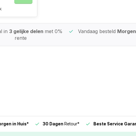
k
l in
3 gelijke delen
met 0%
Vandaag besteld
Morgen 
rente
n in Huis*
30 Dagen
Retour*
Beste Service Garanti