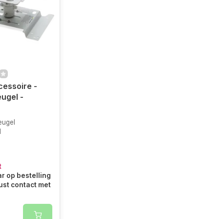
essoire -
ugel -
eugel
l
t
r op bestelling
ust contact met