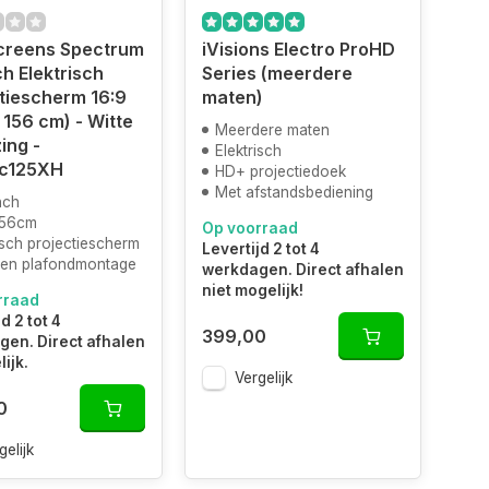
Screens Spectrum
iVisions Electro ProHD
ch Elektrisch
Series (meerdere
tiescherm 16:9
maten)
 156 cm) - Witte
Meerdere maten
ing -
Elektrisch
ic125XH
HD+ projectiedoek
Met afstandsbediening
nch
156cm
Op voorraad
isch projectiescherm
Levertijd 2 tot 4
en plafondmontage
werkdagen. Direct afhalen
niet mogelijk!
rraad
d 2 tot 4
399,00
en. Direct afhalen
ijk.
Vergelijk
0
gelijk