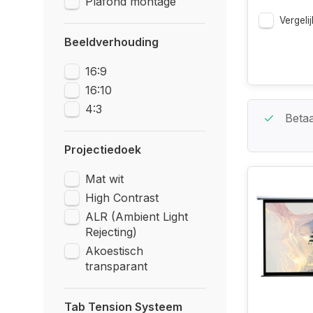
Plafond montage
Vergelij
Beeldverhouding
16:9
16:10
4:3
Beste Service Garantie
Betaa
Projectiedoek
Mat wit
High Contrast
ALR (Ambient Light
Rejecting)
Akoestisch
transparant
Tab Tension Systeem