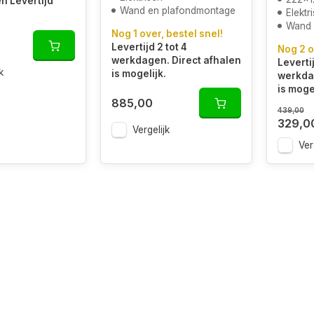
en Levertijd
Wand en plafondmontage
Elektr
Wand 
Nog 1 over, bestel snel!
Levertijd 2 tot 4
Nog 2 o
werkdagen. Direct afhalen
Levertij
k
is mogelijk.
werkdag
is mogel
885,00
439,00
329,0
Vergelijk
Ver