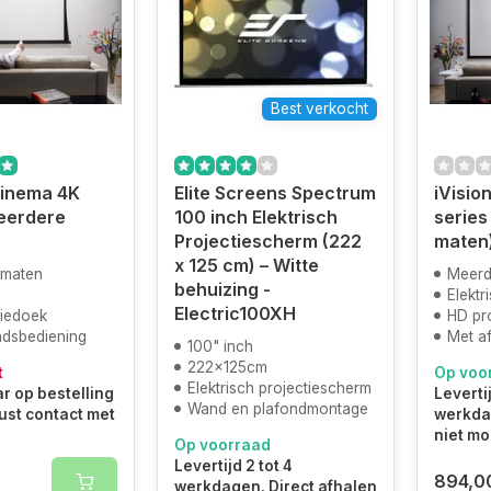
Best verkocht
Cinema 4K
Elite Screens Spectrum
iVision
eerdere
100 inch Elektrisch
series
Projectiescherm (222
maten
x 125 cm) – Witte
 maten
Meerd
behuizing -
Elektr
Electric100XH
tiedoek
HD pr
ndsbediening
Met a
100" inch
222x125cm
t
Op voo
Elektrisch projectiescherm
r op bestelling
Levertij
Wand en plafondmontage
ust contact met
werkdag
niet mo
Op voorraad
Levertijd 2 tot 4
894,0
werkdagen. Direct afhalen