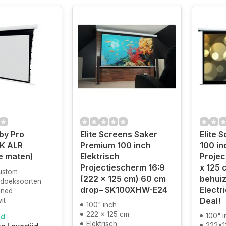
by Pro
Elite Screens Saker
Elite 
4K ALR
Premium 100 inch
100 in
e maten)
Elektrisch
Projec
Projectiescherm 16:9
x 125 
custom
(222 x 125 cm) 60 cm
behuiz
 doeksoorten
drop– SK100XHW-E24
Electr
oned
Deal!
it
100" inch
222 x 125 cm
100" i
ad
Elektrisch
222x