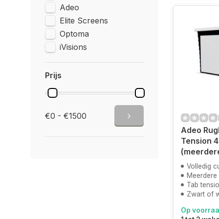
Adeo
Elite Screens
Optoma
iVisions
Prijs
€0 - €1500
Adeo Rug
Tension 
(meerder
Volledig 
Meerdere
Tab tensi
Zwart of w
Op voorra