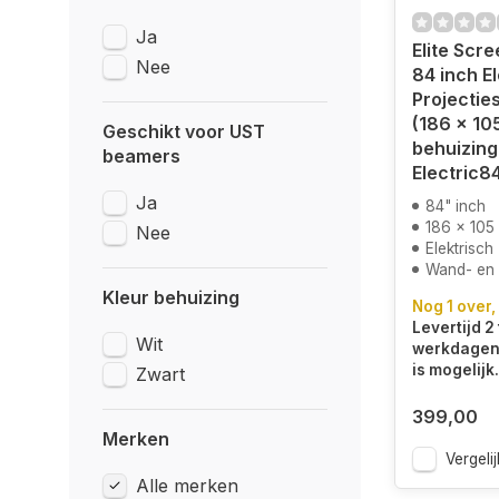
Ja
Elite Scr
Nee
84 inch El
Projectie
(186 x 10
Geschikt voor UST
behuizing
beamers
Electric
Ja
84" inch
186 x 105
Nee
Elektrisch
Wand- en
Kleur behuizing
Nog 1 over,
Levertijd 2 
Wit
werkdagen.
is mogelijk.
Zwart
399,00
Merken
Vergelij
Alle merken