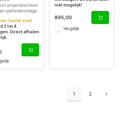
niet mogelijk!
isch projectiescherm
en plafondmontage
895,00
ver, bestel snel!
d 2 tot 4
Vergelijk
en. Direct afhalen
ijk.
0
gelijk
1
2