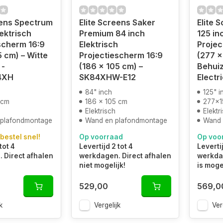
eens Spectrum
Elite Screens Saker
Elite 
ektrisch
Premium 84 inch
125 in
scherm 16:9
Elektrisch
Projec
5 cm) – Witte
Projectiescherm 16:9
(277 x
 -
(186 x 105 cm) –
Behuiz
84XH
SK84XHW-E12
Electr
84" inch
125" i
 cm
186 x 105 cm
277x
Elektrisch
Elektr
 plafondmontage
Wand en plafondmontage
Wand 
 bestel snel!
Op voorraad
Op voo
tot 4
Levertijd 2 tot 4
Levertij
 Direct afhalen
werkdagen. Direct afhalen
werkdag
niet mogelijk!
is mogel
529,00
569,0
k
Vergelijk
Ver