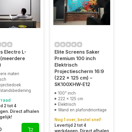
s Electro L-
Elite Screens Saker
 (meerdere
Premium 100 inch
)
Elektrisch
Projectiescherm 16:9
ere maten
(222 x 125 cm) –
isch
SK100XHW-E12
ojectiedoek
fstandsbediening
100" inch
222 x 125 cm
rraad
Elektrisch
d 2 tot 4
Wand en plafondmontage
en. Direct afhalen
gelijk!
Nog 1 over, bestel snel!
Levertijd 2 tot 4
0
werkdagen. Direct afhalen