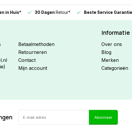
n in Huis*
30 Dagen
Retour*
Beste Service Garanti
Informatie
n
Betaalmethoden
Over ons
Retourneren
Blog
.nl
Contact
Merken
ie)
Mijn account
Categorieën
ingen
Abonneer