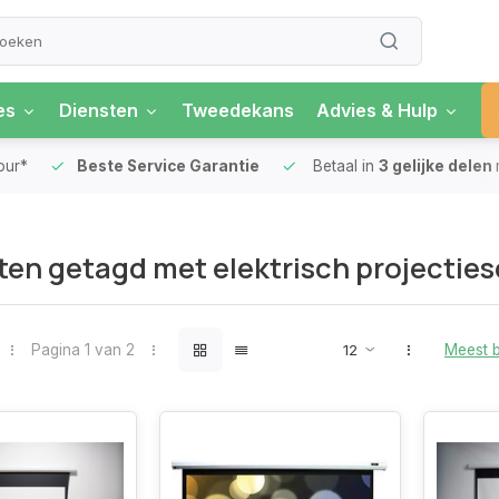
es
Diensten
Tweedekans
Advies & Hulp
our*
Beste Service Garantie
Betaal in
3 gelijke delen
en getagd met elektrisch projectie
Pagina 1 van 2
Meest 