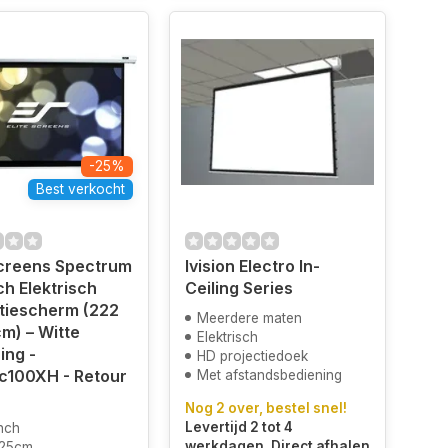
-25%
Best verkocht
Screens Spectrum
Ivision Electro In-
ch Elektrisch
Ceiling Series
tiescherm (222
Meerdere maten
cm) – Witte
Elektrisch
ing -
HD projectiedoek
ic100XH - Retour
Met afstandsbediening
Nog 2 over, bestel snel!
Levertijd 2 tot 4
nch
werkdagen. Direct afhalen
125cm