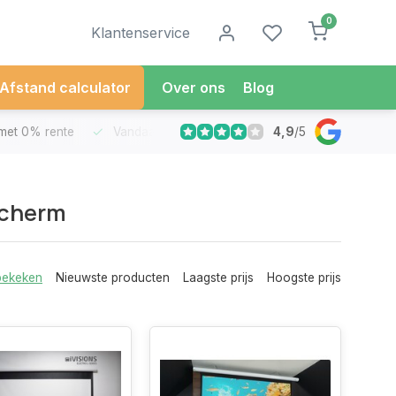
0
Klantenservice
Afstand calculator
Over ons
Blog
4,9
/
5
met 0% rente
Vandaag besteld
Morgen in Huis*
30 Dag
scherm
bekeken
Nieuwste producten
Laagste prijs
Hoogste prijs