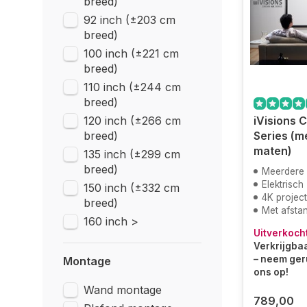
breed)
92 inch (±203 cm
breed)
100 inch (±221 cm
breed)
110 inch (±244 cm
breed)
120 inch (±266 cm
iVisions 
breed)
Series (m
maten)
135 inch (±299 cm
breed)
Meerdere
Elektrisch
150 inch (±332 cm
4K projec
breed)
Met afsta
160 inch >
Uitverkoch
Verkrijgbaa
– neem ger
Montage
ons op!
Wand montage
789,00