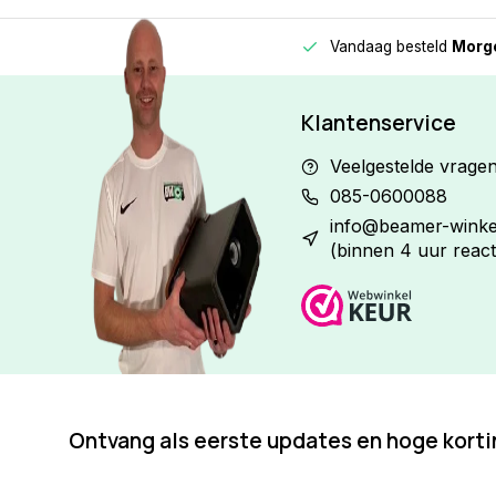
Vandaag besteld
Morge
Betaal in
3 gelijke delen
met 0% rente
Klantenservice
Veelgestelde vrage
085-0600088
info@beamer-winkel
(binnen 4 uur react
Ontvang als eerste updates en hoge kort