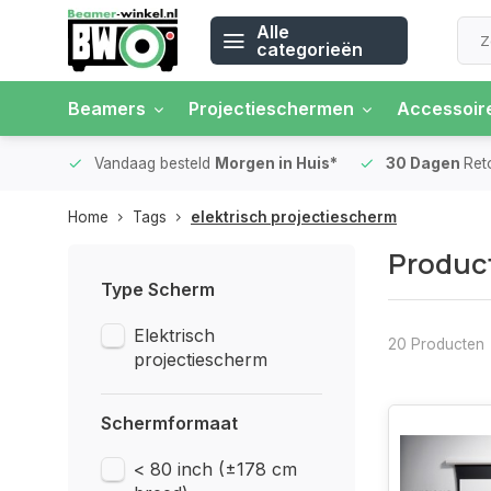
Alle
categorieën
Beamers
Projectieschermen
Accessoir
 rente
Vandaag besteld
Morgen in Huis*
30 Dagen
Ret
Home
Tags
elektrisch projectiescherm
Product
Type Scherm
Elektrisch
20 Producten
projectiescherm
Schermformaat
< 80 inch (±178 cm