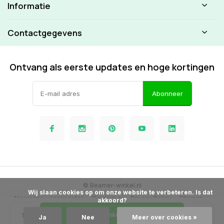
Informatie
Contactgegevens
Ontvang als eerste updates en hoge kortingen
Abonneer
© Beamer-winkel.nl
            Wij slaan cookies op om onze website te verbeteren. Is dat 
Algemene voorwaarden
Disclaimer
Privacy Policy
Sitemap
akkoord?

In Winkelwagen
Ja
Nee
Meer over cookies »