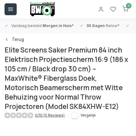
0
Vandaag besteld
Morgen in Huis*
30 Dagen
Retour*
B
Terug
Elite Screens Saker Premium 84 inch
Elektrisch Projectiescherm 16:9 (186 x
105 cm / Black drop 30 cm) –
MaxWhite® Fiberglass Doek,
Motorisch Beamerscherm met Witte
Behuizing voor Normal Throw
Projectoren (Model SK84XHW-E12)
0/10 (0 Reviews)
Vergelijk