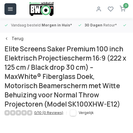
0
Vandaag besteld
Morgen in Huis*
30 Dagen
Retour*
B
Terug
Elite Screens Saker Premium 100 inch
Elektrisch Projectiescherm 16:9 (222 x
125 cm / Black drop 30 cm) –
MaxWhite® Fiberglass Doek,
Motorisch Beamerscherm met Witte
Behuizing voor Normal Throw
Projectoren (Model SK100XHW-E12)
0/10 (0 Reviews)
Vergelijk