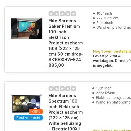
100" inch
222 x 125 cm
Elite Screens
Elektrisch
Saker Premium
Wand en plafondmo
100 inch
Elektrisch
Projectiescherm
16:9 (222 x 125
Nog 1 over, bestel sne
cm) 60 cm drop–
Levertijd 2 tot 4
SK100XHW-E24
werkdagen. Direct af
885,00
is mogelijk.
100" inch
222x125cm
Elite Screens
Elektrisch projecti
Spectrum 100
Wand en plafondmo
inch Elektrisch
-25%
Projectiescherm
(222 x 125 cm) –
Best verkocht
Witte behuizing
- Electric100XH
Nog 2 over, bestel sne