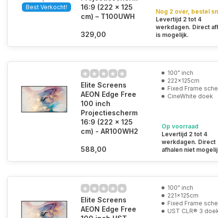
16:9 (222 x 125
Best Verkocht!
Nog 2 over, bestel sn
cm) – T100UWH
Levertijd 2 tot 4
werkdagen. Direct af
329,00
is mogelijk.
100" inch
222x125cm
Elite Screens
Fixed Frame sch
AEON Edge Free
CineWhite doek
100 inch
Projectiescherm
16:9 (222 x 125
Op voorraad
cm) - AR100WH2
Levertijd 2 tot 4
werkdagen. Direct
588,00
afhalen niet mogelij
100" inch
221x125cm
Elite Screens
Fixed Frame sch
AEON Edge Free
UST CLR® 3 doe