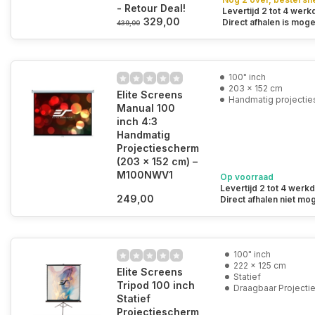
- Retour Deal!
Levertijd 2 tot 4 wer
329,00
Direct afhalen is mogel
439,00
100" inch
203 x 152 cm
Elite Screens
Handmatig projecti
Manual 100
inch 4:3
Handmatig
Projectiescherm
(203 x 152 cm) –
M100NWV1
Op voorraad
Levertijd 2 tot 4 werk
249,00
Direct afhalen niet mog
100" inch
222 x 125 cm
Elite Screens
Statief
Tripod 100 inch
Draagbaar Projecti
Statief
Projectiescherm