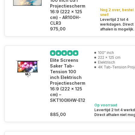
100 inch UST
Projectiescherm
Nog 2 over, bestel
16:9 (222 x 125
snel!
cm) - AR100H-
Levertijd 2 tot 4
CLR3
werkdagen. Direct
975,00
afhalen is mogelijk.
100" inch
222 x 125 cm
Elite Screens
Elektrisch
Saker Tab-
4K Tab-Tension Pro
Tension 100
inch Elektrisch
Projectiescherm
16:9 (222 x 125
cm) –
SKT100XHW-E12
Op voorraad
Levertijd 2 tot 4 werk
885,00
Direct afhalen niet mog