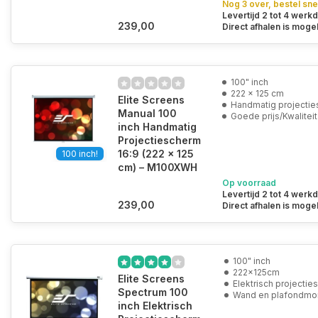
Nog 3 over, bestel sne
Levertijd 2 tot 4 werk
239,00
Direct afhalen is mogel
100" inch
222 x 125 cm
Elite Screens
Handmatig projecti
Manual 100
Goede prijs/Kwaliteit
inch Handmatig
Projectiescherm
16:9 (222 x 125
100 inch!
cm) – M100XWH
Op voorraad
Levertijd 2 tot 4 werk
239,00
Direct afhalen is mogel
100" inch
222x125cm
Elite Screens
Elektrisch projecti
Spectrum 100
Wand en plafondmo
inch Elektrisch