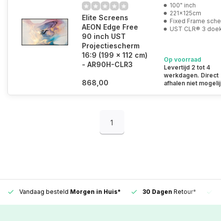
100" inch
221x125cm
Elite Screens
Fixed Frame sch
AEON Edge Free
UST CLR® 3 doe
90 inch UST
Projectiescherm
16:9 (199 x 112 cm)
Op voorraad
- AR90H-CLR3
Levertijd 2 tot 4
werkdagen. Direct
868,00
afhalen niet mogelij
1
Vandaag besteld
Morgen in Huis*
30 Dagen
Retour*