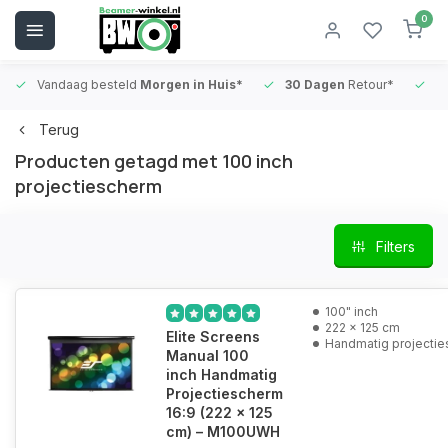
0
Vandaag besteld
Morgen in Huis*
30 Dagen
Retour*
B
Terug
Producten getagd met 100 inch
projectiescherm
Filters
100" inch
222 x 125 cm
Elite Screens
Handmatig projecti
Manual 100
inch Handmatig
Projectiescherm
16:9 (222 x 125
cm) – M100UWH