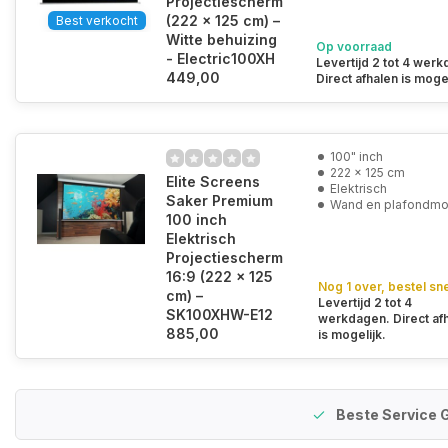
Projectiescherm
(222 x 125 cm) –
Best verkocht
Witte behuizing
Op voorraad
- Electric100XH
Levertijd 2 tot 4 wer
449,00
Direct afhalen is mogel
100" inch
222 x 125 cm
Elite Screens
Elektrisch
Saker Premium
Wand en plafondmo
100 inch
Elektrisch
Projectiescherm
16:9 (222 x 125
Nog 1 over, bestel sne
cm) –
Levertijd 2 tot 4
SK100XHW-E12
werkdagen. Direct af
885,00
is mogelijk.
Beste Service 