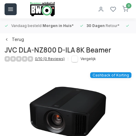
0
Vandaag besteld
Morgen in Huis*
30 Dagen
Retour*
B
Terug
JVC DLA-NZ800 D-ILA 8K Beamer
0/10 (0 Reviews)
Vergelijk
Cashback of Korting