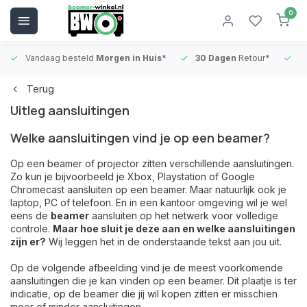
0
Vandaag besteld
Morgen in Huis*
30 Dagen
Retour*
B
Terug
Uitleg aansluitingen
Welke aansluitingen vind je op een beamer?
Op een beamer of projector zitten verschillende aansluitingen.
Zo kun je bijvoorbeeld je Xbox, Playstation of Google
Chromecast aansluiten op een beamer. Maar natuurlijk ook je
laptop, PC of telefoon. En in een kantoor omgeving wil je wel
eens de
beamer
aansluiten op het netwerk voor volledige
controle.
Maar hoe sluit je deze aan en welke aansluitingen
zijn er?
Wij leggen het in de onderstaande tekst aan jou uit.
Op de volgende afbeelding vind je de meest voorkomende
aansluitingen die je kan vinden op een beamer. Dit plaatje is ter
indicatie, op de beamer die jij wil kopen zitten er misschien
meer of minder aansluitingen.