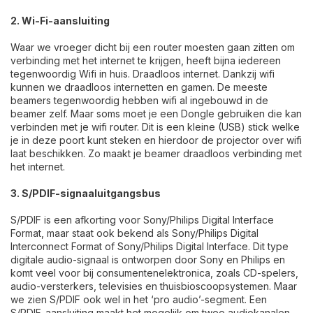
2. Wi-Fi-aansluiting
Waar we vroeger dicht bij een router moesten gaan zitten om
verbinding met het internet te krijgen, heeft bijna iedereen
tegenwoordig Wifi in huis. Draadloos internet. Dankzij wifi
kunnen we draadloos internetten en gamen. De meeste
beamers tegenwoordig hebben wifi al ingebouwd in de
beamer zelf. Maar soms moet je een Dongle gebruiken die kan
verbinden met je wifi router. Dit is een kleine (USB) stick welke
je in deze poort kunt steken en hierdoor de projector over wifi
laat beschikken. Zo maakt je beamer draadloos verbinding met
het internet.
3. S/PDIF-signaaluitgangsbus
S/PDIF is een afkorting voor Sony/Philips Digital Interface
Format, maar staat ook bekend als Sony/Philips Digital
Interconnect Format of Sony/Philips Digital Interface. Dit type
digitale audio-signaal is ontworpen door Sony en Philips en
komt veel voor bij consumentenelektronica, zoals CD-spelers,
audio-versterkers, televisies en thuisbioscoopsystemen. Maar
we zien S/PDIF ook wel in het ‘pro audio’-segment. Een
S/PDIF-aansluiting maakt het mogelijk om twee audiokanalen