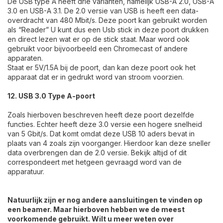
De USB type A heeft drie varianten, namelijk USB-A 2.0, USB-A
3.0 en USB-A 3.1. De 2.0 versie van USB is heeft een data-
overdracht van 480 Mbit/s. Deze poort kan gebruikt worden
als “Reader” U kunt dus een Usb stick in deze poort drukken
en direct lezen wat er op de stick staat. Maar word ook
gebruikt voor bijvoorbeeld een Chromecast of andere
apparaten.
Staat er 5V/1.5A bij de poort, dan kan deze poort ook het
apparaat dat er in gedrukt word van stroom voorzien.
12. USB 3.0 Type A-poort
Zoals hierboven beschreven heeft deze poort dezelfde
functies. Echter heeft deze 3.0 versie een hogere snelheid
van 5 Gbit/s. Dat komt omdat deze USB 10 aders bevat in
plaats van 4 zoals zijn voorganger. Hierdoor kan deze sneller
data overbrengen dan de 2.0 versie. Bekijk altijd of dit
correspondeert met hetgeen gevraagd word van de
apparatuur.
Natuurlijk zijn er nog andere aansluitingen te vinden op
een beamer. Maar hierboven hebben we de meest
voorkomende gebruikt. Wilt u meer weten over