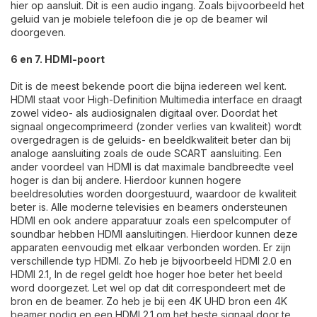
hier op aansluit. Dit is een audio ingang. Zoals bijvoorbeeld het
geluid van je mobiele telefoon die je op de beamer wil
doorgeven.
6 en 7. HDMI-poort
Dit is de meest bekende poort die bijna iedereen wel kent.
HDMI staat voor High-Definition Multimedia interface en draagt
zowel video- als audiosignalen digitaal over. Doordat het
signaal ongecomprimeerd (zonder verlies van kwaliteit) wordt
overgedragen is de geluids- en beeldkwaliteit beter dan bij
analoge aansluiting zoals de oude SCART aansluiting. Een
ander voordeel van HDMI is dat maximale bandbreedte veel
hoger is dan bij andere. Hierdoor kunnen hogere
beeldresoluties worden doorgestuurd, waardoor de kwaliteit
beter is. Alle moderne televisies en beamers ondersteunen
HDMI en ook andere apparatuur zoals een spelcomputer of
soundbar hebben HDMI aansluitingen. Hierdoor kunnen deze
apparaten eenvoudig met elkaar verbonden worden. Er zijn
verschillende typ HDMI. Zo heb je bijvoorbeeld HDMI 2.0 en
HDMI 2.1, In de regel geldt hoe hoger hoe beter het beeld
word doorgezet. Let wel op dat dit correspondeert met de
bron en de beamer. Zo heb je bij een 4K UHD bron een 4K
beamer nodig en een HDMI 2.1 om het beste signaal door te