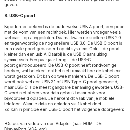
geven.
8. USB-C poort
Bij iedereen bekend is de ouderwetse USB A poort, een poort
met de vorm van een rechthoek. Hier werden vroeger veelal
webcams op aangesloten. Daarna kwam de snellere USB 2.0
en tegenwoordig de nog snellere USB 3.0. De USB C poort is
een ovale poort gebaseerd op dit systeem. Ook is de poort
kleiner dan een usb A. Daarbij is de USB C aansluiting
symmetrisch. Een paar jaar terug is de USB-C
poort geïntroduceerd. De USB-C poort heeft rondvormige
hoeken, wat betekent dat het niet uitmaakt hoe de kabel erin
wordt gestoken. Dit kan op twee manieren. De USB-C poort
wordt ook wel een USB 3.1 of USB Type-C poort genoemd,
maar USB-C is de meest gangbare benaming geworden. USB-
C word niet alleen voor data gebruikt maar ook voor
bijvoorbeeld opladen. Je herkent dit vaak van je mobiele
telefoon. Waar je data en opladen via 1 kabel doet.
Zo kan in principe een USB-C poort het volgende doorgeven:
-Output van video via een Adapter (naar HDMI, DVI,
DisplayPort, VGA, etc)