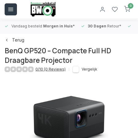
0
Vandaag besteld
Morgen in Huis*
30 Dagen
Retour*
B
Terug
BenQ GP520 – Compacte Full HD
Draagbare Projector
0/10 (0 Reviews)
Vergelijk