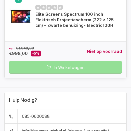
Elite Screens Spectrum 100 inch
Elektrisch Projectiescherm (222 x 125
cm) – Zwarte behuizing- Electric100H
€1.048,00
van
Niet op voorraad
€998,00
-5%
In Winkelwagen
Hulp Nodig?
085-0600088
info@beamer-winkel.nl
(binnen 4 uur reactie)