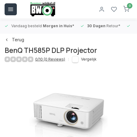
0
Vandaag besteld
Morgen in Huis*
30 Dagen
Retour*
B
Terug
BenQ TH585P DLP Projector
0/10 (0 Reviews)
Vergelijk