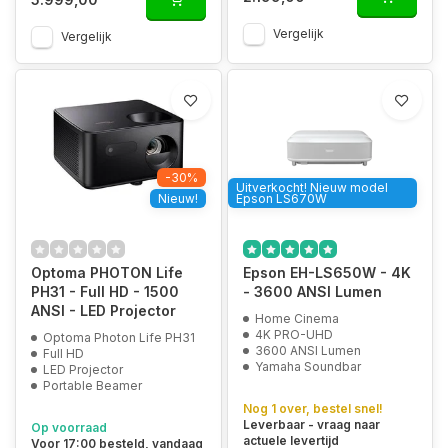
Vergelijk
Vergelijk
-30%
Uitverkocht! Nieuw model
Nieuw!
Epson LS670W
Optoma PHOTON Life
Epson EH-LS650W - 4K
PH31 - Full HD - 1500
- 3600 ANSI Lumen
ANSI - LED Projector
Home Cinema
4K PRO-UHD
Optoma Photon Life PH31
3600 ANSI Lumen
Full HD
Yamaha Soundbar
LED Projector
Portable Beamer
Nog 1 over, bestel snel!
Leverbaar - vraag naar
Op voorraad
actuele levertijd
Voor 17:00 besteld, vandaag