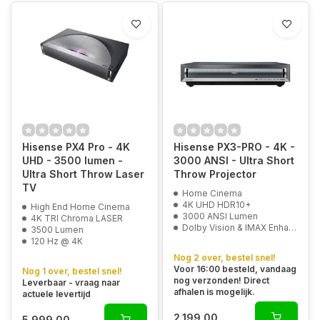
Hisense PX4 Pro - 4K
Hisense PX3-PRO - 4K -
UHD - 3500 lumen -
3000 ANSI - Ultra Short
Ultra Short Throw Laser
Throw Projector
TV
Home Cinema
4K UHD HDR10+
High End Home Cinema
3000 ANSI Lumen
4K TRI Chroma LASER
Dolby Vision & IMAX Enhanced
3500 Lumen
120 Hz @ 4K
Nog 2 over, bestel snel!
Voor 16:00 besteld, vandaag
Nog 1 over, bestel snel!
nog verzonden! Direct
Leverbaar - vraag naar
afhalen is mogelijk.
actuele levertijd
2.199,00
5.999,00