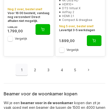
4K Ultra HD
HDR10+
DTS Virtual X
Nog 2 over, bestel snel!
AirPlay 2
Voor 16:00 besteld, vandaag
HDMI 2.1
nog verzonden! Direct
Compact & draagbaa
afhalen niet mogelijk.
Nog 5 over, bestel snel!
1.995,00
Levertijd 3-5 werkdagen
1.799,00
Vergelijk
1.899,00
Vergelijk
1
2
3
4
5
Beamer voor de woonkamer kopen
Wil je een
beamer voor in de woonkamer
kopen dan zit je
vaak goed met een beamer die tussen de 1500 en 4000 lumen