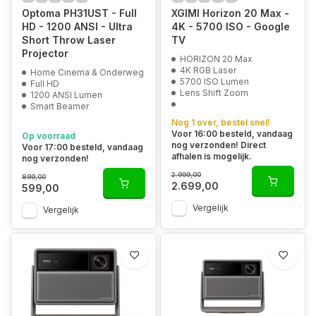
Optoma PH31UST - Full
XGIMI Horizon 20 Max -
HD - 1200 ANSI - Ultra
4K - 5700 ISO - Google
Short Throw Laser
TV
Projector
HORIZON 20 Max
4K RGB Laser
Home Cinema & Onderweg
5700 ISO Lumen
Full HD
Lens Shift Zoom
1200 ANSI Lumen
Smart Beamer
Nog 1 over, bestel snel!
Voor 16:00 besteld, vandaag
Op voorraad
nog verzonden! Direct
Voor 17:00 besteld, vandaag
afhalen is mogelijk.
nog verzonden!
2.999,00
899,00
2.699,00
599,00
Vergelijk
Vergelijk