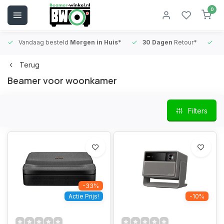
0
Vandaag besteld
Morgen in Huis*
30 Dagen
Retour*
B
Terug
Beamer voor woonkamer
Filters
-33%
Actie Prijs!
-10%