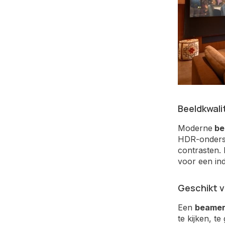
Beeldkwali
Moderne
be
HDR-onderst
contrasten. 
voor een in
Geschikt 
Een
beamer
te kijken, t