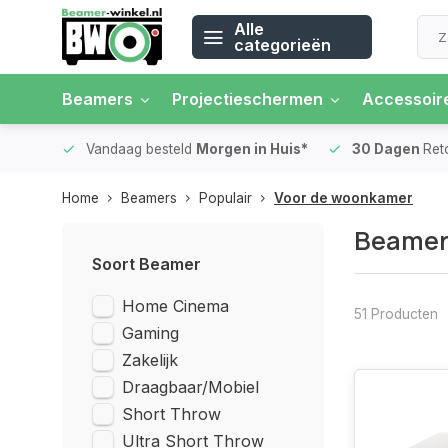
Alle
categorieën
Beamers
Projectieschermen
Accessoir
 rente
Vandaag besteld
Morgen in Huis*
30 Dagen
Ret
Home
Beamers
Populair
Voor de woonkamer
Beamer
Soort Beamer
Home Cinema
51 Producten
Gaming
Zakelijk
Draagbaar/Mobiel
Short Throw
Ultra Short Throw