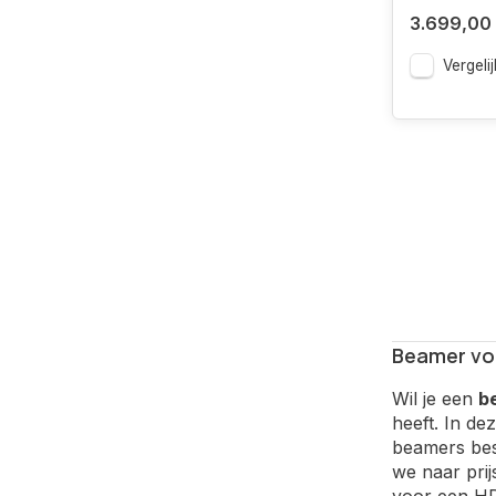
3.699,00
Vergelij
Beamer vo
Wil je een
b
heeft. In d
beamers besc
we naar prij