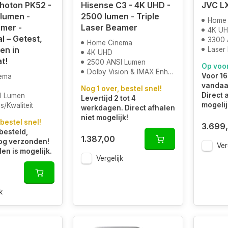
hoton PK52 -
Hisense C3 - 4K UHD -
JVC L
lumen -
2500 lumen - Triple
Home 
mer -
Laser Beamer
4K U
l – Getest,
3300 
Home Cinema
en in
Laser 
4K UHD
t!
2500 ANSI Lumen
Op voo
Dolby Vision & IMAX Enhanced
Voor 16
ema
vandaa
Nog 1 over, bestel snel!
Direct 
I Lumen
Levertijd 2 tot 4
mogelij
s/Kwaliteit
werkdagen. Direct afhalen
niet mogelijk!
 bestel snel!
3.699
besteld,
1.387,00
og verzonden!
Ver
len is mogelijk.
Vergelijk
k