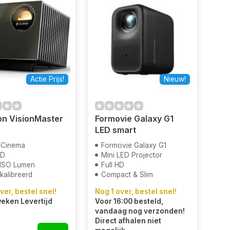
Actie Prijs!
Nieuw!
on VisionMaster
Formovie Galaxy G1
LED smart
 Cinema
Formovie Galaxy G1
HD
Mini LED Projector
ISO Lumen
Full HD
kalibreerd
Compact & Slim
ver, bestel snel!
Nog 1 over, bestel snel!
 weken Levertijd
Voor 16:00 besteld,
vandaag nog verzonden!
Direct afhalen niet