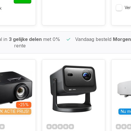
Ver
k
l in
3 gelijke delen
met 0%
Vandaag besteld
Morgen 
rente
-25%
K ACTIE PRIJS!
Nu me