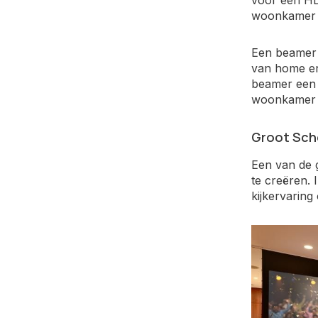
voor een HD
woonkamer ki
Een beamer 
van home en
beamer een 
woonkamer e
Groot Sche
Een van de 
te creëren. 
kijkervaring