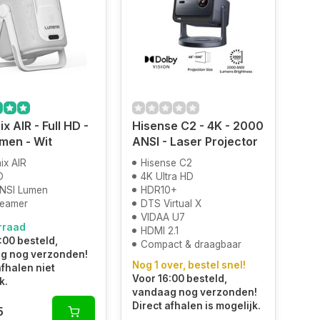
x AIR - Full HD -
Hisense C2 - 4K - 2000
men - Wit
ANSI - Laser Projector
ix AIR
Hisense C2
D
4K Ultra HD
NSI Lumen
HDR10+
Beamer
DTS Virtual X
VIDAA U7
rraad
HDMI 2.1
:00 besteld,
Compact & draagbaar
g nog verzonden!
Nog 1 over, bestel snel!
afhalen niet
Voor 16:00 besteld,
k.
vandaag nog verzonden!
Direct afhalen is mogelijk.
5