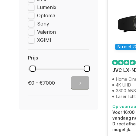
Lumenix
Optoma
Sony
Valerion
XGIMI
Nu met 20
Prijs
JVC LX-N
Home Cin
€0 - €7000
4K UHD
3300 ANS
Laser lich
Op voorra
Voor 16:00 
vandaag n
Direct afha
mogelijk.