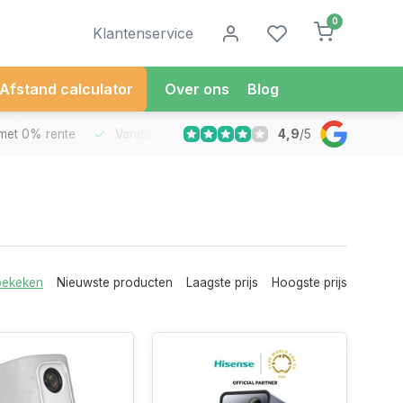
0
Klantenservice
Afstand calculator
Over ons
Blog
4,9
/
5
met 0% rente
Vandaag besteld
Morgen in Huis*
30 Dag
bekeken
Nieuwste producten
Laagste prijs
Hoogste prijs