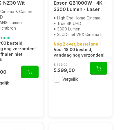
X-NZ30 Wit
Epson QB1000W - 4K -
3300 Lumen - Laser
Cinema & Gamen
HD
High End Home Cinema
ANSI Lumen
True 4K UHD
lichtbron
3300 Lumen
3LCD met VRX Cinema Lens
rraad
:00 besteld,
Nog 2 over, bestel snel!
g nog verzonden!
Voor 18:00 besteld,
afhalen niet
vandaag nog verzonden!
k.
5.499,00
5.299,00
,00
Vergelijk
gelijk