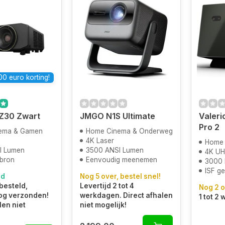
0 euro korting!
Z30 Zwart
JMGO N1S Ultimate
Valeri
Pro 2
ema & Gamen
Home Cinema & Onderweg
4K Laser
Home
I Lumen
3500 ANSI Lumen
4K U
tbron
Eenvoudig meenemen
3000 
ISF ge
ad
Nog 5 over, bestel snel!
besteld,
Levertijd 2 tot 4
Nog 2 o
og verzonden!
werkdagen. Direct afhalen
1 tot 2
len niet
niet mogelijk!