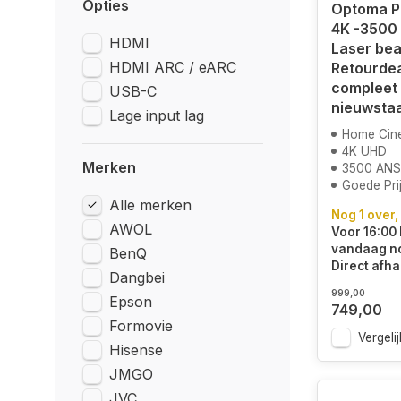
Opties
Optoma P
4K -3500 
HDMI
Laser bea
HDMI ARC / eARC
Retourdea
compleet 
USB-C
nieuwstaa
Lage input lag
Home Cin
4K UHD
Merken
3500 ANS
Goede Prij
Alle merken
Nog 1 over,
AWOL
Voor 16:00 
vandaag n
BenQ
Direct afha
Dangbei
999,00
Epson
749,00
Formovie
Vergelij
Hisense
JMGO
JVC