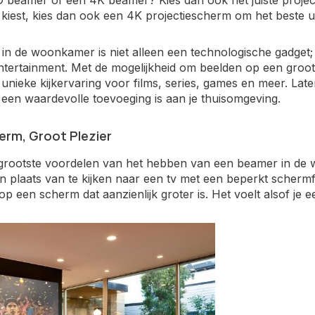
 beamer of een 4K beamer? Kies dan ook het juiste projec
est, kies dan ook een 4K projectiescherm om het beste ui
in de woonkamer is niet alleen een technologische gadget;
tertainment. Met de mogelijkheid om beelden op een groo
unieke kijkervaring voor films, series, games en meer. L
en waardevolle toevoeging is aan je thuisomgeving.
rm, Groot Plezier
grootste voordelen van het hebben van een beamer in de
In plaats van te kijken naar een tv met een beperkt scher
 op een scherm dat aanzienlijk groter is. Het voelt alsof je