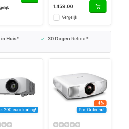
1.459,00
gelijk
Vergelijk
in Huis*
30 Dagen
Retour*
-4%
t 200 euro korting!
Pre-Order nu!