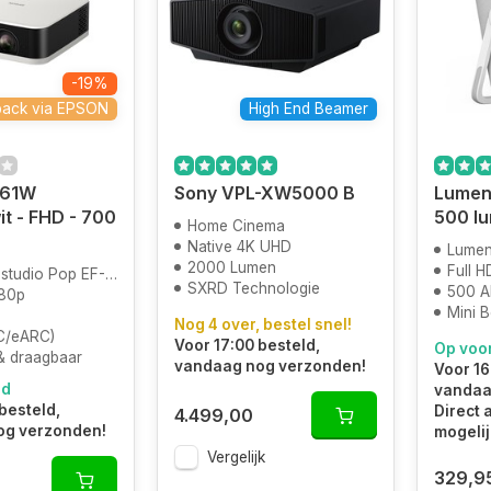
-19%
back via EPSON
High End Beamer
-61W
Sony VPL-XW5000 B
Lumeni
t - FHD - 700
500 lu
Home Cinema
Native 4K UHD
Lumen
2000 Lumen
Full H
tudio Pop EF-61W
SXRD Technologie
500 A
080p
Mini 
Nog 4 over, bestel snel!
C/eARC)
Voor 17:00 besteld,
Op voo
& draagbaar
vandaag nog verzonden!
Voor 16
ad
vandaa
besteld,
Direct 
4.499,00
og verzonden!
mogelij
Vergelijk
329,9