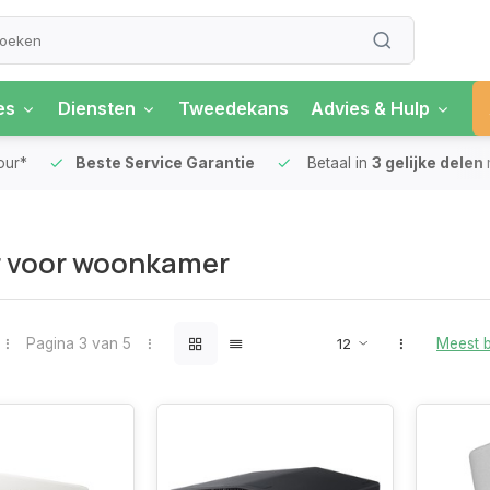
es
Diensten
Tweedekans
Advies & Hulp
our*
Beste Service Garantie
Betaal in
3 gelijke delen
 voor woonkamer
Pagina 3 van 5
Meest 