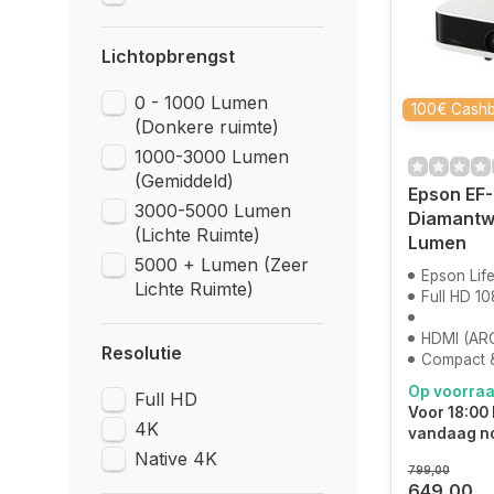
Lichtopbrengst
0 - 1000 Lumen
100€ Cash
(Donkere ruimte)
1000-3000 Lumen
(Gemiddeld)
Epson EF
3000-5000 Lumen
Diamantwi
(Lichte Ruimte)
Lumen
5000 + Lumen (Zeer
Epson Lifes
Lichte Ruimte)
Full HD 1
HDMI (AR
Resolutie
Compact 
Op voorra
Full HD
Voor 18:00 
4K
vandaag n
Native 4K
799,00
649,00