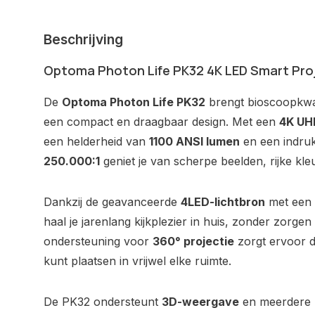
Beschrijving
Optoma Photon Life PK32 4K LED Smart Pro
De
Optoma Photon Life PK32
brengt bioscoopkwal
een compact en draagbaar design. Met een
4K UHD
een helderheid van
1100 ANSI lumen
en een indru
250.000:1
geniet je van scherpe beelden, rijke kl
Dankzij de geavanceerde
4LED-lichtbron
met een 
haal je jarenlang kijkplezier in huis, zonder zorg
ondersteuning voor
360° projectie
zorgt ervoor da
kunt plaatsen in vrijwel elke ruimte.
De PK32 ondersteunt
3D-weergave
en meerdere 