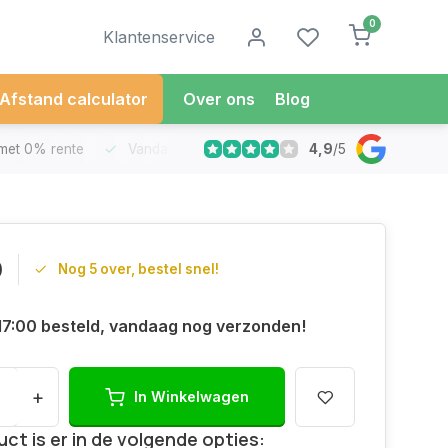
0
Klantenservice
Afstand calculator
Over ons
Blog
4,9
/
5
met 0% rente
Vandaag besteld
Morgen in Huis*
30 Dag
0
Nog 5 over, bestel snel!
17:00 besteld, vandaag nog verzonden!
+
In Winkelwagen
uct is er in de volgende opties: