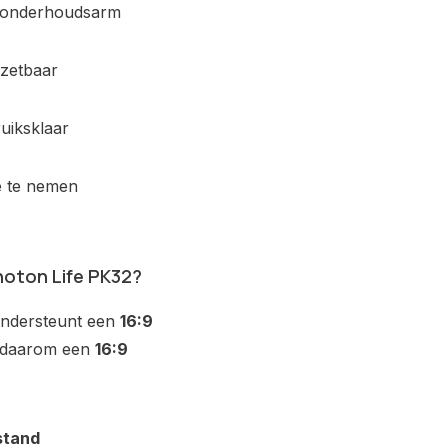
, onderhoudsarm
nzetbaar
ruiksklaar
 te nemen
hoton Life PK32?
ndersteunt een
16:9
e daarom een
16:9
stand