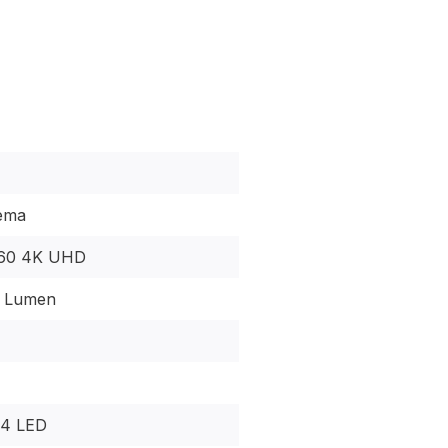
ema
160 4K UHD
I Lumen
 4 LED