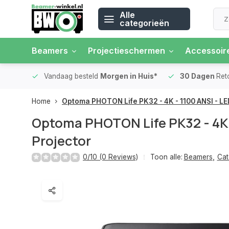
Alle
categorieën
Beamers
Projectieschermen
Accessoir
 rente
Vandaag besteld
Morgen in Huis*
30 Dagen
Ret
Home
Optoma PHOTON Life PK32 - 4K - 1100 ANSI - LE
Optoma PHOTON Life PK32 - 4K 
Projector
0/10 (0 Reviews)
Toon alle:
Beamers
,
Cat