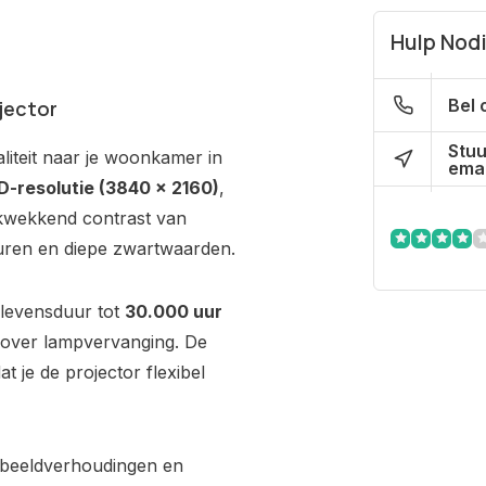
Hulp Nod
Bel 
jector
Stuu
iteit naar je woonkamer in
emai
-resolutie (3840 × 2160)
,
kwekkend contrast van
euren en diepe zwartwaarden.
levensduur tot
30.000 uur
en over lampvervanging. De
t je de projector flexibel
beeldverhoudingen en