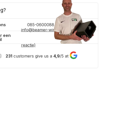
ig?
ons
085-0600088
info@beamer-winkel.nl
(binnen 4 uur
r een
l
reactie)
231
customers give us a
4,9
/
5
at