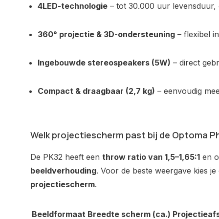
4LED-technologie
– tot 30.000 uur levensduur
360° projectie & 3D-ondersteuning
– flexibel i
Ingebouwde stereospeakers (5W)
– direct geb
Compact & draagbaar (2,7 kg)
– eenvoudig mee
Welk projectiescherm past bij de Optoma P
De PK32 heeft een
throw ratio van 1,5–1,65:1
en o
beeldverhouding
. Voor de beste weergave kies j
projectiescherm
.
Beeldformaat
Breedte scherm (ca.)
Projectieaf