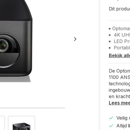
Dit produ
Optoma 
4K UH
LED Pro
Portab
Bekijk al
De Optom
1100 ANSI
technolog
ingebouwd
en kracht
Lees me
Veilig
Altijd