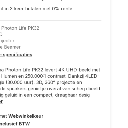
ct in 3 keer betalen met 0% rente
Photon Life PK32
D
jector
le Beamer
le specificaties
a Photon Life PK32 levert 4K UHD-beeld met
 lumen en 250.000:1 contrast. Dankzij 4LED-
ie (30.000 uur), 3D, 360° projectie en
e speakers geniet je overal van scherp beeld
ig geluid in een compact, draagbaar desig
er
 met
Webwinkelkeur
Inclusief BTW