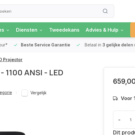
es
Diensten
Tweedekans
Advies & Hulp
our*
Beste Service Garantie
Betaal in
3 gelijke delen
D Projector
- 1100 ANSI - LED
659,0
egorie
Vergelijk
Voor 
-
Dit prod