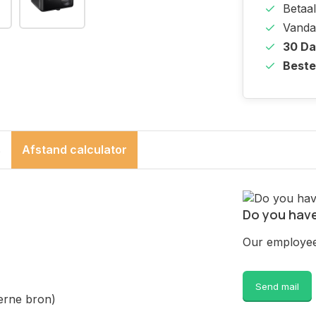
Betaal
Vanda
30 D
Beste
s
Afstand calculator
Do you have
Our employee 
Send mail
erne bron)