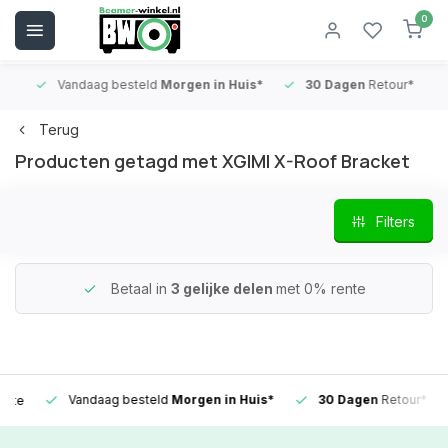
0
Vandaag besteld
Morgen in Huis*
30 Dagen
Retour*
B
Terug
Producten getagd met XGIMI X-Roof Bracket
Filters
Betaal in
3 gelijke delen
met 0% rente
Vandaag besteld
Morgen in Huis*
30 Dagen
Retour*