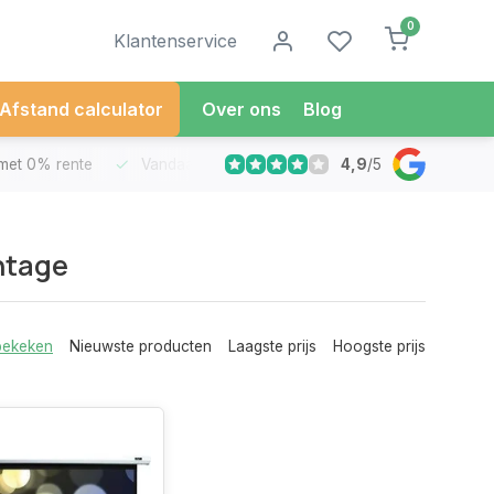
0
Klantenservice
Afstand calculator
Over ons
Blog
4,9
/
5
met 0% rente
Vandaag besteld
Morgen in Huis*
30 Dag
ntage
bekeken
Nieuwste producten
Laagste prijs
Hoogste prijs