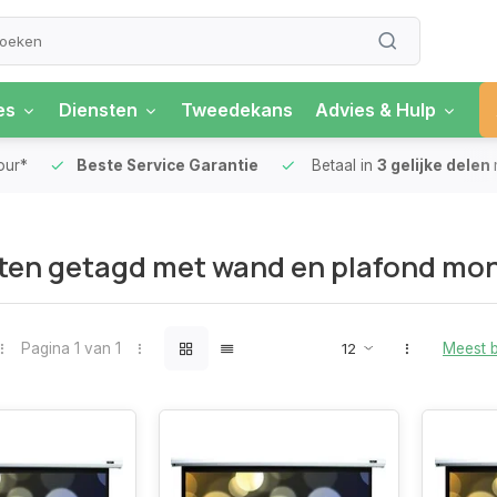
es
Diensten
Tweedekans
Advies & Hulp
our*
Beste Service Garantie
Betaal in
3 gelijke delen
ten getagd met wand en plafond mo
Pagina 1 van 1
Meest 