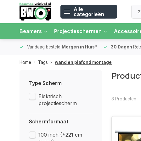
Alle
categorieën
Beamers
Projectieschermen
Accessoir
 rente
Vandaag besteld
Morgen in Huis*
30 Dagen
Ret
Home
Tags
wand en plafond montage
Produc
Type Scherm
Elektrisch
3 Producten
projectiescherm
Schermformaat
100 inch (±221 cm