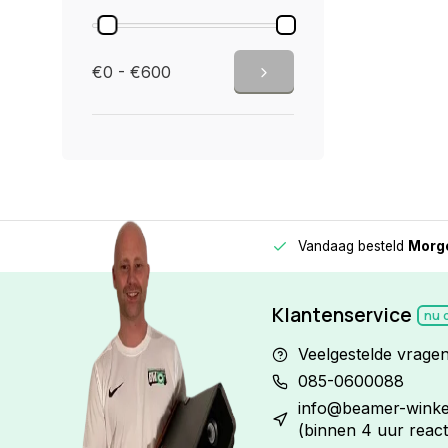
€0 - €600
Vandaag besteld
Morge
Betaal in
3 gelijke delen
met 0% rente
Klantenservice
nu 
Veelgestelde vrage
085-0600088
info@beamer-winkel
(binnen 4 uur react