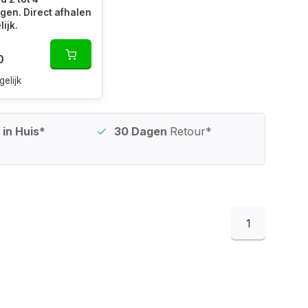
en. Direct afhalen
ijk.
0
gelijk
in Huis*
30 Dagen
Retour*
1