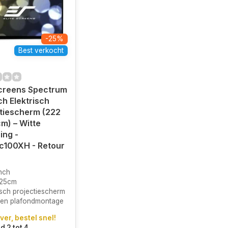
-25%
Best verkocht
Screens Spectrum
ch Elektrisch
tiescherm (222
cm) – Witte
ing -
ic100XH - Retour
nch
125cm
isch projectiescherm
en plafondmontage
ver, bestel snel!
d 2 tot 4