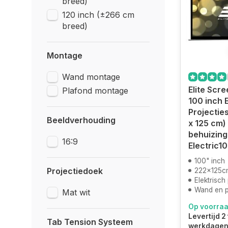
breed)
120 inch (±266 cm
breed)
Montage
Wand montage
Elite Scr
Plafond montage
100 inch 
Projectie
Beeldverhouding
x 125 cm) 
behuizing
16:9
Electric1
100" inch
Projectiedoek
222x125c
Elektrisch
Wand en 
Mat wit
Op voorra
Levertijd 2 
Tab Tension Systeem
werkdagen.