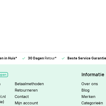
n in Huis*
30 Dagen
Retour*
Beste Service Garanti
Informatie
open
n
Betaalmethoden
Over ons
Retourneren
Blog
.nl
Contact
Merken
ie)
Mijn account
Categorieën