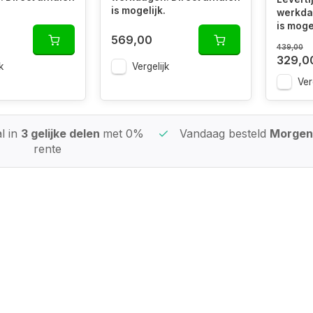
is mogelijk.
werkdag
is mogel
569,00
439,00
329,0
k
Vergelijk
Ver
l in
3 gelijke delen
met 0%
Vandaag besteld
Morgen 
rente