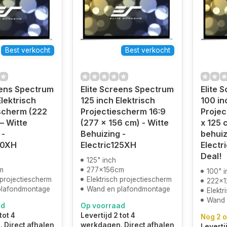
Best verkocht
Best verkocht
eens Spectrum
Elite Screens Spectrum
Elite 
Elektrisch
125 inch Elektrisch
100 in
scherm (222
Projectiescherm 16:9
Projec
– Witte
(277 x 156 cm) - Witte
x 125 
 -
Behuizing -
behuiz
00XH
Electric125XH
Electr
Deal!
125" inch
m
277x156cm
100" i
 projectiescherm
Elektrisch projectiescherm
222x
plafondmontage
Wand en plafondmontage
Elektr
Wand 
ad
Op voorraad
tot 4
Levertijd 2 tot 4
Nog 2 o
 Direct afhalen
werkdagen. Direct afhalen
Levertij