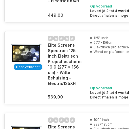
- Electric100XH
Op voorraad
Levertijd 2 tot 4 werk
449,00
Direct afhalen is mogel
125" inch
277x156cm
Elite Screens
Elektrisch projectie
Spectrum 125
Wand en plafondmo
inch Elektrisch
Projectiescherm
16:9 (277 x 156
Best verkocht
cm) - Witte
Behuizing -
Electric125XH
Op voorraad
Levertijd 2 tot 4 werk
569,00
Direct afhalen is mogel
100" inch
222x125cm
Elite Screens
Elektrisch projectie