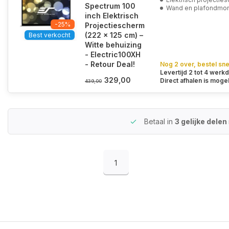
Spectrum 100
Wand en plafondmo
inch Elektrisch
-25%
Projectiescherm
(222 x 125 cm) –
Best verkocht
Witte behuizing
- Electric100XH
- Retour Deal!
Nog 2 over, bestel sne
Levertijd 2 tot 4 werk
329,00
Direct afhalen is mogel
439,00
Betaal in
3 gelijke delen
1