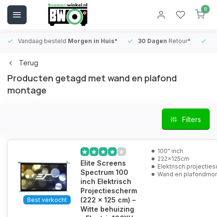
0
Vandaag besteld
Morgen in Huis*
30 Dagen
Retour*
B
Terug
Producten getagd met wand en plafond
montage
Filters
100" inch
222x125cm
Elite Screens
Elektrisch projectie
Spectrum 100
Wand en plafondmo
inch Elektrisch
Projectiescherm
(222 x 125 cm) –
Best verkocht
Witte behuizing