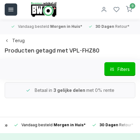
0
Vandaag besteld
Morgen in Huis*
30 Dagen
Retour*
B
Terug
Producten getagd met VPL-FHZ80
Filters
Betaal in
3 gelijke delen
met 0% rente
Vandaag besteld
Morgen in Huis*
30 Dagen
Retour*