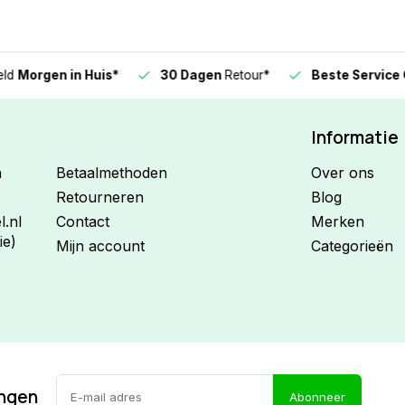
n in Huis*
30 Dagen
Retour*
Beste Service Garanti
Informatie
n
Betaalmethoden
Over ons
Retourneren
Blog
.nl
Contact
Merken
ie)
Mijn account
Categorieën
ingen
Abonneer