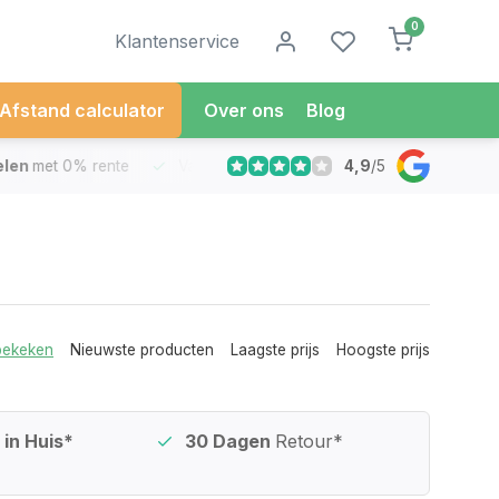
0
Klantenservice
Afstand calculator
Over ons
Blog
4,9
/
5
met 0% rente
Vandaag besteld
Morgen in Huis*
30 Dag
bekeken
Nieuwste producten
Laagste prijs
Hoogste prijs
in Huis*
30 Dagen
Retour*