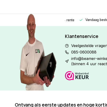
Vandaag besteld
Morge
Betaal in
3 gelijke delen
met 0% rente
Klantenservice
Veelgestelde vrage
085-0600088
info@beamer-winkel
(binnen 4 uur react
Ontvang als eerste updates en hoge kort