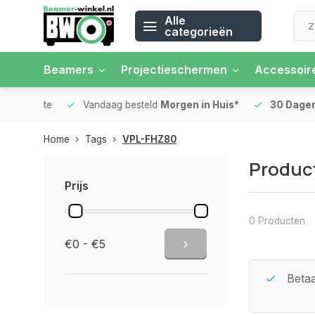
Alle
categorieën
Beamers
Projectieschermen
Accessoir
 rente
Vandaag besteld
Morgen in Huis*
30 Dagen
Ret
Home
Tags
VPL-FHZ80
Produc
Prijs
0 Producten
€0 - €5
Beste Service Garantie
Betaa