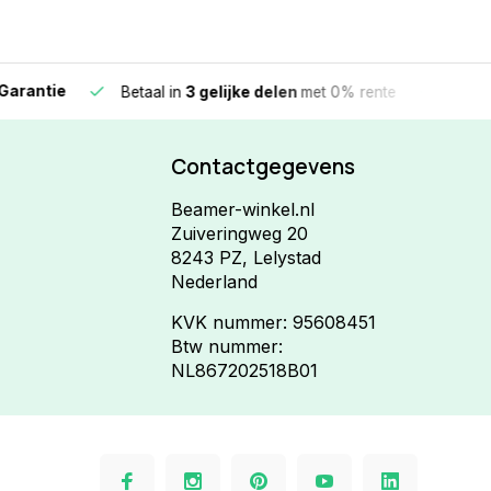
e
Vandaag beste
Betaal in
3 gelijke delen
met 0% rente
Contactgegevens
Beamer-winkel.nl
Zuiveringweg 20
8243 PZ, Lelystad
Nederland
KVK nummer: 95608451
Btw nummer:
NL867202518B01