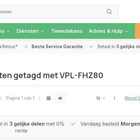
es
Diensten
Tweedekans
Advies & Hulp
our*
Beste Service Garantie
Betaal in
3 gelijke delen
ten getagd met VPL-FHZ80
Pagina 1 van 1
Meest 
l in
3 gelijke delen
met 0%
Vandaag besteld
Morgen 
rente